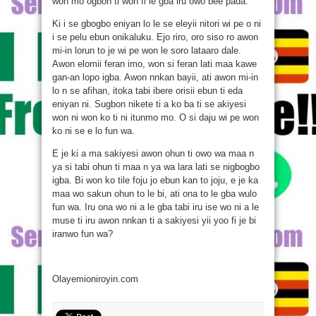
won mo ogbon ti won fi le gba iru owo bee pada.
Ki i se gbogbo eniyan lo le se eleyii nitori wi pe o ni
i se pelu ebun onikaluku. Ejo riro, oro siso ro awon
mi-in lorun to je wi pe won le soro lataaro dale.
Awon elomii feran imo, won si feran lati maa kawe
gan-an lopo igba. Awon nnkan bayii, ati awon mi-in
lo n se afihan, itoka tabi ibere orisii ebun ti eda
eniyan ni. Sugbon nikete ti a ko ba ti se akiyesi
won ni won ko ti ni itunmo mo. O si daju wi pe won
ko ni se e lo fun wa.
E je ki a ma sakiyesi awon ohun ti owo wa maa n
ya si tabi ohun ti maa n ya wa lara lati se nigbogbo
igba. Bi won ko tile foju jo ebun kan to joju, e je ka
maa wo sakun ohun to le bi, ati ona to le gba wulo
fun wa. Iru ona wo ni a le gba tabi iru ise wo ni a le
muse ti iru awon nnkan ti a sakiyesi yii yoo fi je bi
iranwo fun wa?
Olayemioniroyin.com