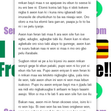
nnkan bayii maa n se apejuwe iru ebun to seese ki
iru eni bee ni. Elomii korira lati foju ri idoti kekere
nigba ti awon kan ki i kuna ninu igbaradi tabi
imurasile de ohunkohun to ba wa niwaju won. Oro
oloro a ma ka elomii lara gan-an, paapa ju lo to ba
ni i se pelu iyanje.
Awon kan feran lati maa fi ara won sile fun ise
egbe, adugbo, agbegbe tabi ilu. Awon kan ni ebun
agbekale oro siso tabi alaye to gunrege, awon kan
ni suuru bakan naa ni won si maa n mo oro gbo
pelu ifarabale.
Sugbon nitori wi pe a ko kiyesi iru awon nnkan
wonyii gege bi ebun pataki, pupo won ni ko yori si
ebun nla fun wa. Pupo awon eniyan ti won feran ki
n nnkan maa wa letoleto nigbogbo igba, yala ninu
ile won, tabi awon ohun ini won ni won maa lebun
isakoso. Pupo iru awon eniyan bayii ma n jijadu lati
wa nidi eto nigbakuugba ti anfaani re bayo laaarin
awujo. Won si ma n fe lati fi ara won sile fun ise ilu.
Bakan naa, awon mi-in feran okoowo sise, isiro ki i
ro won loju. Bi owo won ba wa lowo onigbese won,