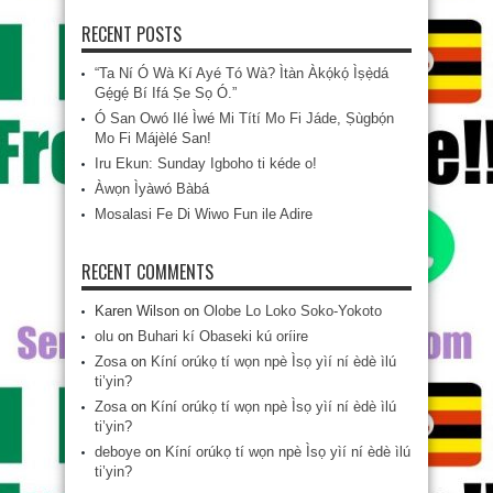
RECENT POSTS
“Ta Ní Ó Wà Kí Ayé Tó Wà? Ìtàn Àkọ́kọ́ Ìṣẹ̀dá
Gẹ́gẹ́ Bí Ifá Ṣe Sọ Ó.”
Ó San Owó Ilé Ìwé Mi Títí Mo Fi Jáde, Ṣùgbọ́n
Mo Fi Májèlé San!
Iru Ekun: Sunday Igboho ti kéde o!
Àwọn Ìyàwó Bàbá
Mosalasi Fe Di Wiwo Fun ile Adire
RECENT COMMENTS
Karen Wilson
on
Olobe Lo Loko Soko-Yokoto
olu
on
Buhari kí Obaseki kú oríire
Zosa
on
Kíní orúkọ tí wọn npè Ìsọ yìí ní èdè ìlú
ti’yin?
Zosa
on
Kíní orúkọ tí wọn npè Ìsọ yìí ní èdè ìlú
ti’yin?
deboye
on
Kíní orúkọ tí wọn npè Ìsọ yìí ní èdè ìlú
ti’yin?