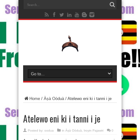
Home
/
Àṣà Oòduà
/
Atelewo eni ki i tanni i je
Atelewo eni ki i tanni i je
Posted by:
oodua
in
Àṣà Oòduà
,
Iroyin Pajawiri
0