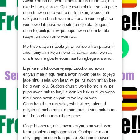
Awon Yoruba bo, won ni amukun-un eru re wo, o ni
oke le n wo, e wole. Ojuse awon obi ki i se lati pese
ohun ti awon omo won ba n fe nikan, bikose lati
sakiyesi iru ebun ti won ni ati ona ti won le gba ran
won lowo lati pese won sile fun ojo ola. Sugbon
ohun to joniloju ni wi pe pupo awon obi ni ko tile
raaye fun awon omo won rara.
Mo ti so saaju ni abala yii wi pe isoro kan pataki ti
awon eniyan n koju ni ona ati sawari ebun won ati
ona ti won le gba lo ebun naa fun igbega ara awon.
E je ka mu lokookan-ejeeji. Lakoko na, awon
eniyan maa n foju reena awon nnkan pataki to jeyo
jade ninu iseda won latari wi pe iru awon nnkan bee
ko jo won loju. Sugbon ohun ti won ko mo ni wi pe
pupo awon nnkan bayii ti won ko kakun ni ko wopo
ninu iseda awon eniyan to wa layika won.
Ohun kan ti mo tun sakiyesi ni wi pe, talenti ti
eniyan ni, nigba mi-in, a maa farasin sinu nnkan mi-
in ti ko jo ebun rara nibere pepe.
Gege bi apeere, orisii awon eniyan kan wa ti won
feran pipalemo nigbogbo igba. Opolopo le ma ri
eleyii gege bi ebun kan pataki. Sugbon iru awon