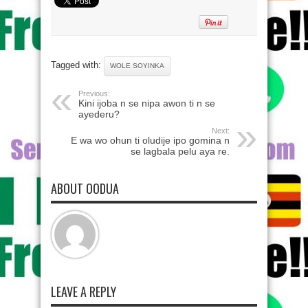
Tagged with:
WOLE SOYINKA
Previous:
Kini ijoba n se nipa awon ti n se
ayederu?
Next:
E wa wo ohun ti oludije ipo gomina n
se lagbala pelu aya re.
ABOUT OODUA
LEAVE A REPLY