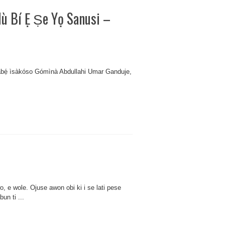
̀ Nù Bí Ẹ Ṣe Yọ Sanusi –
o, lábẹ́ ìsàkóso Gómìnà Abdullahi Umar Ganduje,
, e wole. Ojuse awon obi ki i se lati pese
un ti ...