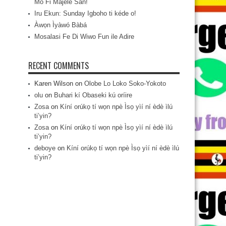
Mo Fi Májèlé San!
Iru Ekun: Sunday Igboho ti kéde o!
Àwọn Ìyàwó Bàbá
Mosalasi Fe Di Wiwo Fun ile Adire
RECENT COMMENTS
Karen Wilson
on
Olobe Lo Loko Soko-Yokoto
olu
on
Buhari kí Obaseki kú oríire
Zosa
on
Kíní orúkọ tí wọn npè Ìsọ yìí ní èdè ìlú
ti’yin?
Zosa
on
Kíní orúkọ tí wọn npè Ìsọ yìí ní èdè ìlú
ti’yin?
deboye
on
Kíní orúkọ tí wọn npè Ìsọ yìí ní èdè ìlú
ti’yin?