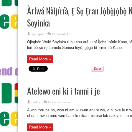
Àríwá Nàìjíríà, Ẹ Sọ Ẹran Jọ̀bọ̀jọ̀bọ
Soyinka
on
ayangalu
Comments Off
Àríwá
Nàìjíríà,
Ọ̀jọ̀gbọ́n Wọlé Soyinka ti bu ẹnu àtẹ́ lu bí Ìjọba ìpínlẹ̀ Kan
Ẹ
Sọ
lórí bó ṣe rọ Lamido Sanusi lóyè, gẹ́gẹ́ bí Emir ìlú Kano.
Ẹran
Jọ̀bọ̀jọ̀bọ̀
Nù
Read More »
Bí
Ẹ
Ṣe
Yọ
Sanusi
–
Soyinka
Atelewo eni ki i tanni i je
oodua
Leave a comment
Awon Yoruba bo, won ni amukun-un eru re wo, o ni oke le n wo
ohun ti awon omo won ba n fe nikan, bikose lati sakiyesi iru eb
Read More »