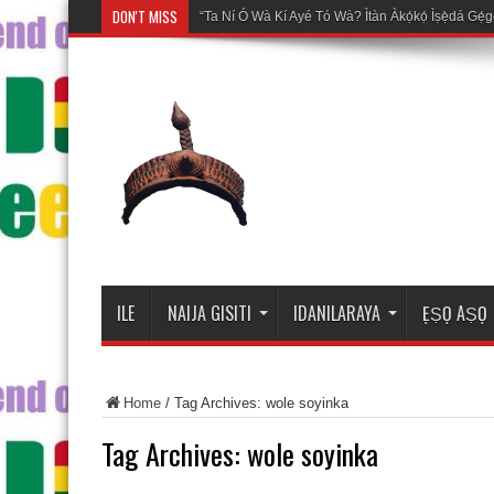
DON'T MISS
Mosa
ILE
NAIJA GISITI
IDANILARAYA
ẸṢỌ AṢỌ
Home
/
Tag Archives: wole soyinka
Tag Archives:
wole soyinka