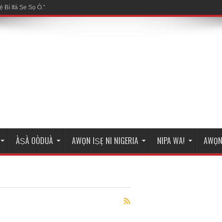
ÀṢÀ OÒDUÀ
AWỌN IṢẸ NI NIGERIA
NIPA WA!
AWỌN