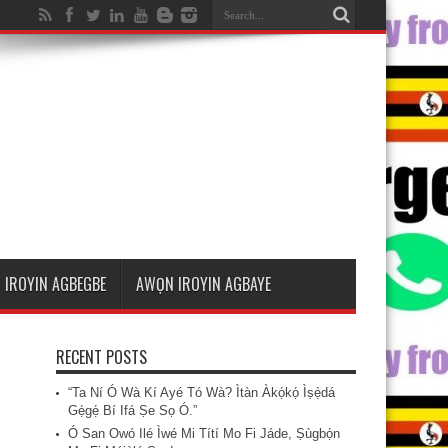
 IROYIN AGBEGBE
AWỌN IROYIN AGBAYE
RECENT POSTS
“Ta Ní Ó Wà Kí Ayé Tó Wà? Ìtàn Àkọ́kọ́ Ìṣẹ̀dá
Gẹ́gẹ́ Bí Ifá Ṣe Sọ Ó.”
Ó San Owó Ilé Ìwé Mi Títí Mo Fi Jáde, Ṣùgbọ́n