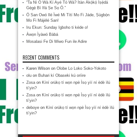
“Ta Ní Ó Wà Kí Ayé Tó Wà? Ìtàn Àkọ́kọ́ Ìṣẹ̀dá
Gẹ́gẹ́ Bí Ifá Ṣe Sọ Ó.”
Ó San Owó Ilé Ìwé Mi Títí Mo Fi Jáde, Ṣùgbọ́n
Mo Fi Májèlé San!
Iru Ekun: Sunday Igboho ti kéde o!
Àwọn Ìyàwó Bàbá
Mosalasi Fe Di Wiwo Fun ile Adire
RECENT COMMENTS
Karen Wilson
on
Olobe Lo Loko Soko-Yokoto
olu
on
Buhari kí Obaseki kú oríire
Zosa
on
Kíní orúkọ tí wọn npè Ìsọ yìí ní èdè ìlú
ti’yin?
Zosa
on
Kíní orúkọ tí wọn npè Ìsọ yìí ní èdè ìlú
ti’yin?
deboye
on
Kíní orúkọ tí wọn npè Ìsọ yìí ní èdè ìlú
ti’yin?