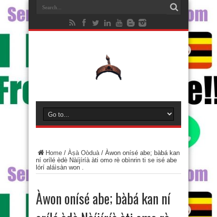
Home
/
Àṣà Oòduà
/
Àwon onísé abe; bàbá kan
ní orílé èdè Nàíjíríà àti omo rè obìnrin ti se isé abe
lórí aláìsàn won .
Àwon onísé abe; bàbá kan ní