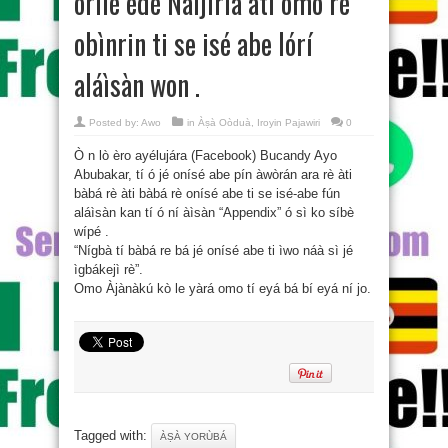
orílé èdè Nàíjíríà àti omo rè
obìnrin ti se isé abe lórí
aláìsàn won .
Posted by:
Awo
in
Àṣà Oòduà
,
Iroyin Pajawiri
0
Ò n lò èro ayélujára (Facebook) Bucandy Ayo
Abubakar, tí ó jé onísé abe pín àwòrán ara rè àti
bàbá rè àti bàbá rè onísé abe ti se isé-abe fún
aláìsàn kan tí ó ní àìsàn “Appendix” ó sì ko síbè
wípé .
“Nígbà tí bàbá re bá jé onísé abe ti ìwo náà sì jé
ìgbákejì rè”.
Omo Àjànàkú kò le yàrá omo tí eyá bá bí eyá ní jo.
Tagged with:
ÀṢÀ YORÙBÁ