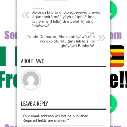
Previous:
Àwòrán kí ó tó di ojó ìgbeyàwó tí àwon
àgùnbánirò méjì yí yà ní ìpínlè Imo,
láti e n lé (Hello) di e pèlé(Hi) títí di
ìgbéyàwó.
Next:
Tunde Demuren, Ebuka àti ìyàwó rè ti
wo okò òfurufú (jet) láti lo sí ibi
ìgbéyàwó Banky W.
ABOUT AWO
LEAVE A REPLY
Your email address will not be published.
Required fields are marked
*