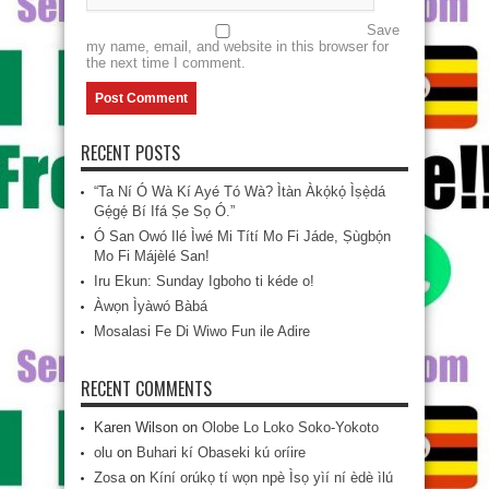
Save
my name, email, and website in this browser for
the next time I comment.
RECENT POSTS
“Ta Ní Ó Wà Kí Ayé Tó Wà? Ìtàn Àkọ́kọ́ Ìṣẹ̀dá
Gẹ́gẹ́ Bí Ifá Ṣe Sọ Ó.”
Ó San Owó Ilé Ìwé Mi Títí Mo Fi Jáde, Ṣùgbọ́n
Mo Fi Májèlé San!
Iru Ekun: Sunday Igboho ti kéde o!
Àwọn Ìyàwó Bàbá
Mosalasi Fe Di Wiwo Fun ile Adire
RECENT COMMENTS
Karen Wilson
on
Olobe Lo Loko Soko-Yokoto
olu
on
Buhari kí Obaseki kú oríire
Zosa
on
Kíní orúkọ tí wọn npè Ìsọ yìí ní èdè ìlú