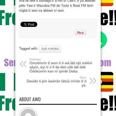
Ará ilé télè ti BBnaija tí a mò sí Cee-c ti ya àwòrán
pèlú Yaw ti Wazobia FM àti Toolz ti Beat FM lénìí
nígbà tí won se àbèwò sí won.
Tagged with:
ÀṢÀ YORÙBÁ
Previous:
Omobìnrin tí won ti ń wá láti ojó mélòó
séyìn, èyí tí ó fi ilé-èkó sílè láti tèlé
Òdókùnrin kan ní ìpínlè Delta.
Next:
Davido ti pín àwòrán tàtúù míràn tí ó
yà.
ABOUT AWO