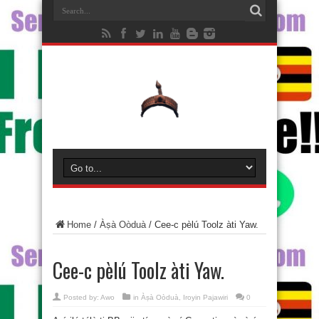
Home
/
Àṣà Oòduà
/
Cee-c pèlú Toolz àti Yaw.
Cee-c pèlú Toolz àti Yaw.
Posted by:
Awo
in
Àṣà Oòduà
,
Iroyin Pajawiri
0