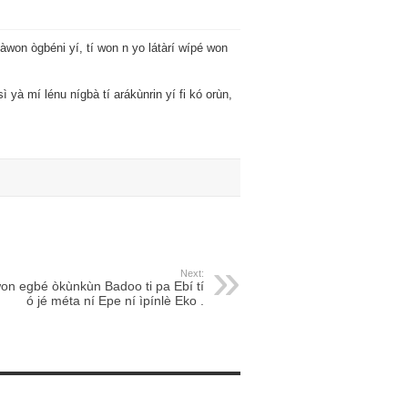
é àwon ògbéni yí, tí won n yo látàrí wípé won
sì yà mí lénu nígbà tí arákùnrin yí fi kó orùn,
Next:
on egbé òkùnkùn Badoo ti pa Ebí tí
ó jé méta ní Epe ní ìpínlè Eko .