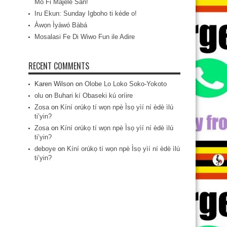
Mo Fi Májèlé San!
Iru Ekun: Sunday Igboho ti kéde o!
Àwọn Ìyàwó Bàbá
Mosalasi Fe Di Wiwo Fun ile Adire
RECENT COMMENTS
Karen Wilson
on
Olobe Lo Loko Soko-Yokoto
olu
on
Buhari kí Obaseki kú oríire
Zosa
on
Kíní orúkọ tí wọn npè Ìsọ yìí ní èdè ìlú
ti’yin?
Zosa
on
Kíní orúkọ tí wọn npè Ìsọ yìí ní èdè ìlú
ti’yin?
deboye
on
Kíní orúkọ tí wọn npè Ìsọ yìí ní èdè ìlú
ti’yin?