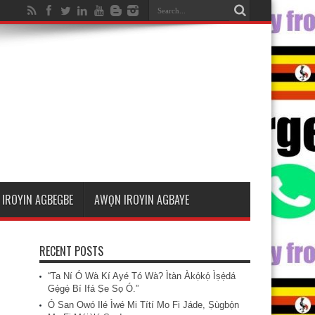
IROYIN AGBEGBE
AWỌN IROYIN AGBAYE
RECENT POSTS
“Ta Ní Ó Wà Kí Ayé Tó Wà? Ìtàn Àkọ́kọ́ Ìṣẹ̀dá
Gẹ́gẹ́ Bí Ifá Ṣe Sọ Ó.”
Ó San Owó Ilé Ìwé Mi Títí Mo Fi Jáde, Ṣùgbọ́n