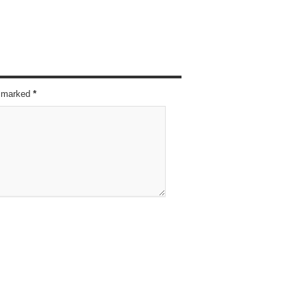
re marked
*