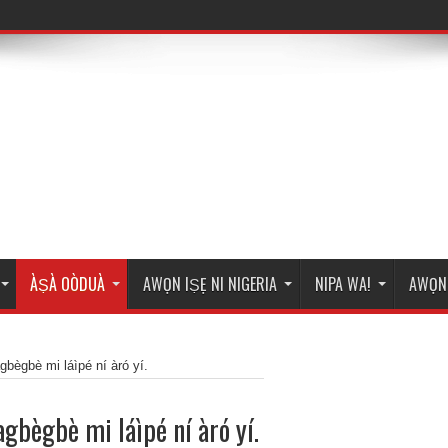
ÀṢÀ OÒDUÀ
AWỌN IṢẸ NI NIGERIA
NIPA WA!
AWỌN 
gbègbè mi láìpé ní àró yí.
agbègbè mi láìpé ní àró yí.