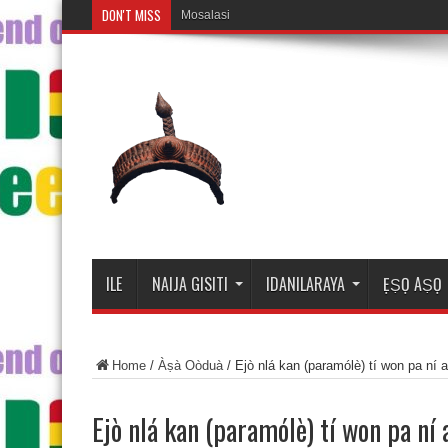
DON'T MISS
Mosalasi Fe Di Wiwo
ILE
NAIJA GISITI
IDANILARAYA
ẸṢỌ AṢỌ
Home
/
Àṣà Oòduà
/
Ejò nlá kan (paramólè) tí won pa ní a
Ejò nlá kan (paramólè) tí won pa ní 