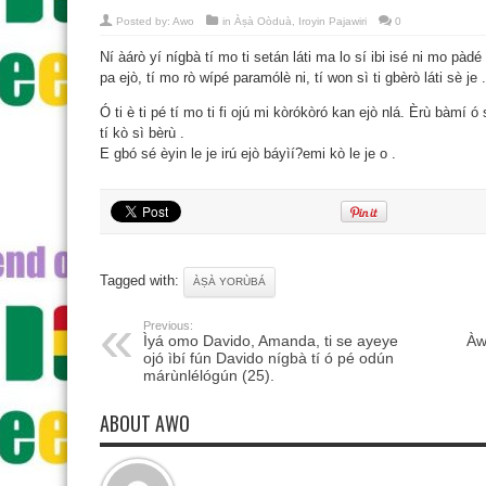
Posted by:
Awo
in
Àṣà Oòduà
,
Iroyin Pajawiri
0
Ní àárò yí nígbà tí mo ti setán láti ma lo sí ibi isé ni mo pàd
pa ejò, tí mo rò wípé paramólè ni, tí won sì ti gbèrò láti sè je .
Ó ti è ti pé tí mo ti fi ojú mi kòrókòró kan ejò nlá. Èrù bàmí ó 
tí kò sì bèrù .
E gbó sé èyin le je irú ejò báyìí?emi kò le je o .
Tagged with:
ÀṢÀ YORÙBÁ
Previous:
Ìyá omo Davido, Amanda, ti se ayeye
Àw
ojó ìbí fún Davido nígbà tí ó pé odún
márùnlélógún (25).
ABOUT AWO