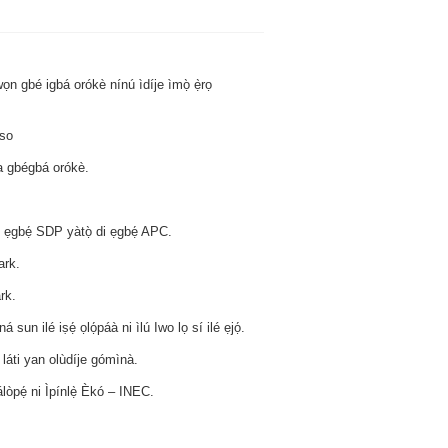
wọn gbé igbá orókè nínú ìdíje ìmọ̀ ẹ̀rọ
óso
ba gbégbá orókè.
n ẹgbẹ́ SDP yàtọ̀ di ẹgbẹ́ APC.
ark.
rk.
sun ilé iṣẹ́ ọlọ́páà ni ìlú Iwo lọ sí ilé ẹjọ́.
 láti yan olùdíje gómìnà.
lòpẹ́ ni Ìpínlẹ̀ Èkó – INEC.