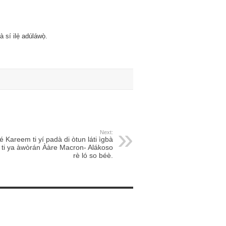
 sí ilẹ̀ adúláwọ̀.
Next:
é Kareem ti yí padà di òtun láti ìgbà
ó ti ya àwòrán Ààre Macron- Alákoso
rè ló so béè.