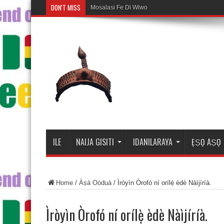
DON'T MISS
Mosalasi Fe Di Wiwo Fun ile Adi
ILE
NAIJA GISITI
IDANILARAYA
ẸṢỌ AṢỌ
Home
/
Àṣà Oòduà
/
Ìròyìn Òrofó ní orílẹ̀ èdè Nàìjíríà.
Ìròyìn Òrofó ní orílẹ̀ èdè Nàìjíríà.