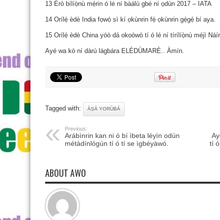
13 Èrò bílíọ̀nù mẹ́rin ó lé ní bàálù gbé ní ọdún 2017 – IATA
14 Orílẹ̀ èdè India fọwọ́ sì kí ọkùnrin fẹ́ ọkùnrin gẹ́gẹ́ bí aya.
15 Orílẹ̀ èdè China yóò dá okoòwò tí ó lé ní tírílíọ̀nù méjì Náírà
Ayé wa kò ní dàrú lágbára ELÉDÙMARÈ.. Àmín.
Tagged with:
ÀṢÀ YORÙBÁ
Previous:
Arábìnrin kan ni ó bí ìbeta léyìn odún
Ay
métàdínlógún tí ó tí se ìgbéyàwó.
tí 
ABOUT AWO