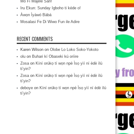
Mo Fi Májèlé San!
Iru Ekun: Sunday Igboho ti kéde o!
Àwọn Ìyàwó Bàbá
Mosalasi Fe Di Wiwo Fun ile Adire
RECENT COMMENTS
Karen Wilson
on
Olobe Lo Loko Soko-Yokoto
olu
on
Buhari kí Obaseki kú oríire
Zosa
on
Kíní orúkọ tí wọn npè Ìsọ yìí ní èdè ìlú
ti’yin?
Zosa
on
Kíní orúkọ tí wọn npè Ìsọ yìí ní èdè ìlú
ti’yin?
deboye
on
Kíní orúkọ tí wọn npè Ìsọ yìí ní èdè ìlú
ti’yin?