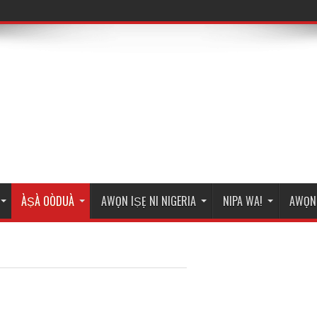
ÀṢÀ OÒDUÀ
AWỌN IṢẸ NI NIGERIA
NIPA WA!
AWỌN 