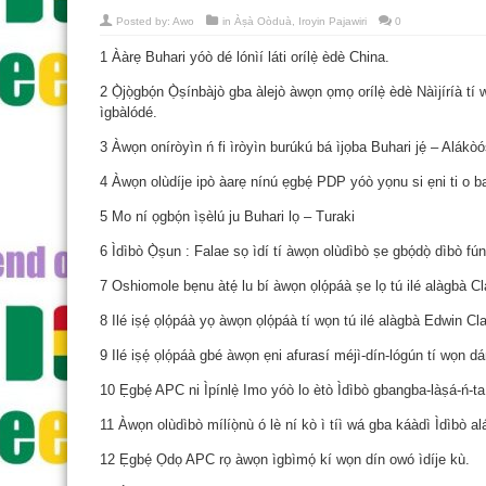
Posted by:
Awo
in
Àṣà Oòduà
,
Iroyin Pajawiri
0
1 Ààrẹ Buhari yóò dé lónìí láti orílẹ̀ èdè China.
2 Ọ̀jọ̀gbọ́n Ọ̀ṣínbàjò gba àlejò àwọn ọmọ orílẹ̀ èdè Nàìjíríà tí 
ìgbàlódé.
3 Àwọn oníròyìn ń fi ìròyìn burúkú bá ìjọba Buhari jẹ́ – Alákò
4 Àwọn olùdíje ipò àarẹ nínú ẹgbẹ́ PDP yóò yọnu si ẹni ti o 
5 Mo ní ọgbọ́n ìṣèlú ju Buhari lọ – Turaki
6 Ìdìbò Ọ̀ṣun : Falae sọ ìdí tí àwọn olùdìbò ṣe gbọ́dọ̀ dìbò fú
7 Oshiomole bẹnu àtẹ́ lu bí àwọn ọlọ́páà ṣe lọ tú ilé alàgbà Cl
8 Ilé iṣẹ́ ọlọ́páà yọ àwọn ọlọ́páà tí wọn tú ilé alàgbà Edwin Cla
9 Ilé iṣẹ́ ọlọ́páà gbé àwọn ẹni afurasí méjì-dín-lógún tí wọn dáná 
10 Ẹgbẹ́ APC ni Ìpínlẹ̀ Imo yóò lo ètò Ìdìbò gbangba-làṣá-ń-ta
11 Àwọn olùdìbò mílíọ̀nù ó lè ní kò ì tíì wá gba káàdì Ìdìbò alá
12 Ẹgbẹ́ Ọdọ APC rọ àwọn ìgbìmọ́ kí wọn dín owó ìdíje kù.