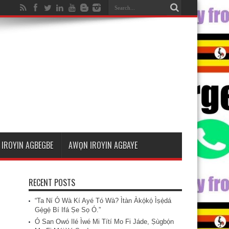
IROYIN AGBEGBE
AWỌN IROYIN AGBAYE
RECENT POSTS
“Ta Ní Ó Wà Kí Ayé Tó Wà? Ìtàn Àkọ́kọ́ Ìṣẹ̀dá
Gẹ́gẹ́ Bí Ifá Ṣe Sọ Ó.”
Ó San Owó Ilé Ìwé Mi Títí Mo Fi Jáde, Ṣùgbọ́n