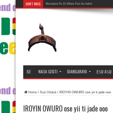
DON'T MISS
Mosalasi Fe Di Wiwo Fun ile Adire
ILE
NAIJA GISITI
IDANILARAYA
ẸṢỌ AṢỌ
Home
/
Àṣà Oòduà
/
IROYIN OWURO ose yii ti jade ooo
IROYIN OWURO ose yii ti jade ooo