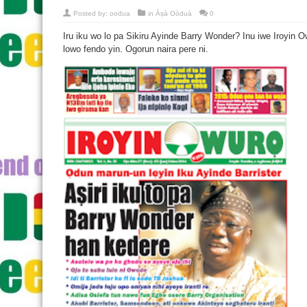
Posted by:
oodua
in
Àṣà Oòduà
0
Iru iku wo lo pa Sikiru Ayinde Barry Wonder? Inu iwe Iroyin Owu
lowo fendo yin. Ogorun naira pere ni.