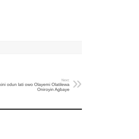
Next:
kini odun lati owo Olayemi Olatilewa
Oniroyin Agbaye