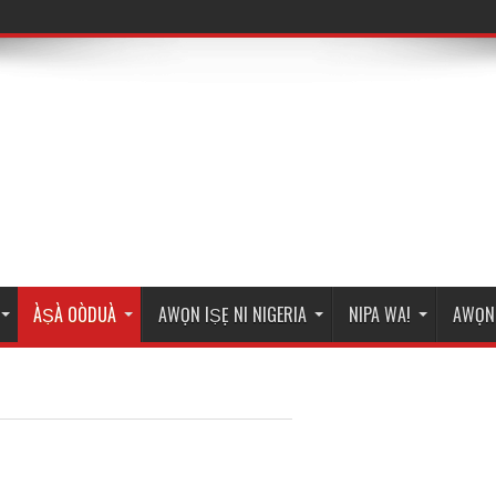
ÀṢÀ OÒDUÀ
AWỌN IṢẸ NI NIGERIA
NIPA WA!
AWỌN 