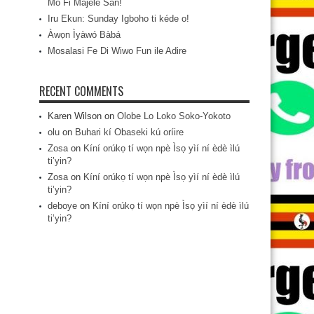
Mo Fi Májèlé San!
Iru Ekun: Sunday Igboho ti kéde o!
Àwọn Ìyàwó Bàbá
Mosalasi Fe Di Wiwo Fun ile Adire
RECENT COMMENTS
Karen Wilson
on
Olobe Lo Loko Soko-Yokoto
olu
on
Buhari kí Obaseki kú oríire
Zosa
on
Kíní orúkọ tí wọn npè Ìsọ yìí ní èdè ìlú
ti’yin?
Zosa
on
Kíní orúkọ tí wọn npè Ìsọ yìí ní èdè ìlú
ti’yin?
deboye
on
Kíní orúkọ tí wọn npè Ìsọ yìí ní èdè ìlú
ti’yin?