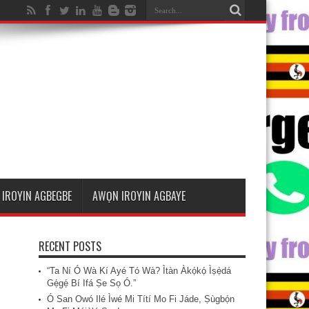
IROYIN AGBEGBE
AWỌN IROYIN AGBAYE
RECENT POSTS
“Ta Ní Ó Wà Kí Ayé Tó Wà? Ìtàn Àkọ́kọ́ Ìṣẹ̀dá
Gẹ́gẹ́ Bí Ifá Ṣe Sọ Ó.”
Ó San Owó Ilé Ìwé Mi Títí Mo Fi Jáde, Ṣùgbọ́n