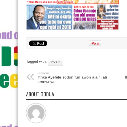
Tagged with:
IROYIN
Previous:
Yinka Ayefele sodun fun awon alaini ati
I
omowewe
ABOUT OODUA