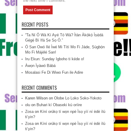
the next time I comment.
RECENT POSTS
“Ta Ní Ó Wà Kí Ayé Tó Wà? Ìtàn Àkọ́kọ́ Ìṣẹ̀dá
Gẹ́gẹ́ Bí Ifá Ṣe Sọ Ó.”
Ó San Owó Ilé Ìwé Mi Títí Mo Fi Jáde, Ṣùgbọ́n
Mo Fi Májèlé San!
Iru Ekun: Sunday Igboho ti kéde o!
Àwọn Ìyàwó Bàbá
Mosalasi Fe Di Wiwo Fun ile Adire
RECENT COMMENTS
Karen Wilson
on
Olobe Lo Loko Soko-Yokoto
olu
on
Buhari kí Obaseki kú oríire
Zosa
on
Kíní orúkọ tí wọn npè Ìsọ yìí ní èdè ìlú
ti’yin?
Zosa
on
Kíní orúkọ tí wọn npè Ìsọ yìí ní èdè ìlú
ti’yin?