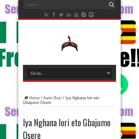
Home
/
Aarin Buzi
/
Iya Nghana lori eto
Gbajumo Osere
Iya Nghana lori eto Gbajumo
Osere