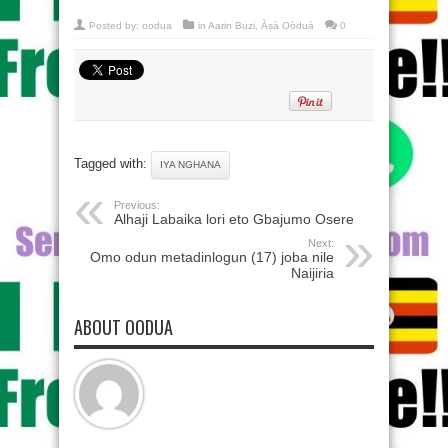
Posted by:
oodua
in
Aarin Buzi
,
Àṣà Oòduà
0
Tagged with:
IYA NGHANA
Previous:
Alhaji Labaika lori eto Gbajumo Osere
Next:
Omo odun metadinlogun (17) joba nile
Naijiria
ABOUT OODUA