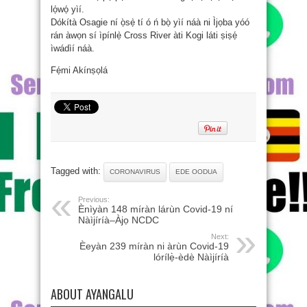
lọ́wọ́ yìí.
Dókítà Osagie ní ọ̀sẹ̀ tí ó ń bọ̀ yìí náà ni Ìjọba yóó
rán àwọn sí ìpínlẹ̀ Cross River àti Kogi láti ṣiṣẹ́
ìwádìí náà.
Fẹ́mi Akínṣọlá
Tagged with:
CORONAVIRUS
EDE OODUA
Previous:
Ènìyàn 148 míràn lárùn Covid-19 ní
Nàìjíríà–Àjọ NCDC
Next:
Èeyàn 239 míràn ni àrùn Covid-19
lórílẹ̀-èdè Nàìjíríà
ABOUT AYANGALU