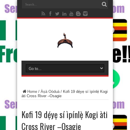
Home
/
Àṣà Oòduà
/
Kofi 19 dẹ́yẹ sí ìpínlẹ̀ Kogi
àti Cross River –Osagie
Kofi 19 dẹ́yẹ sí ìpínlẹ̀ Kogi àti
Cross River –Osagie