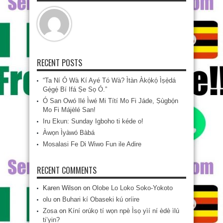
RECENT POSTS
“Ta Ní Ó Wà Kí Ayé Tó Wà? Ìtàn Àkọ́kọ́ Ìṣẹ̀dá
Gẹ́gẹ́ Bí Ifá Ṣe Sọ Ó.”
Ó San Owó Ilé Ìwé Mi Títí Mo Fi Jáde, Ṣùgbọ́n
Mo Fi Májèlé San!
Iru Ekun: Sunday Igboho ti kéde o!
Àwọn Ìyàwó Bàbá
Mosalasi Fe Di Wiwo Fun ile Adire
RECENT COMMENTS
Karen Wilson
on
Olobe Lo Loko Soko-Yokoto
olu
on
Buhari kí Obaseki kú oríire
Zosa
on
Kíní orúkọ tí wọn npè Ìsọ yìí ní èdè ìlú
ti’yin?