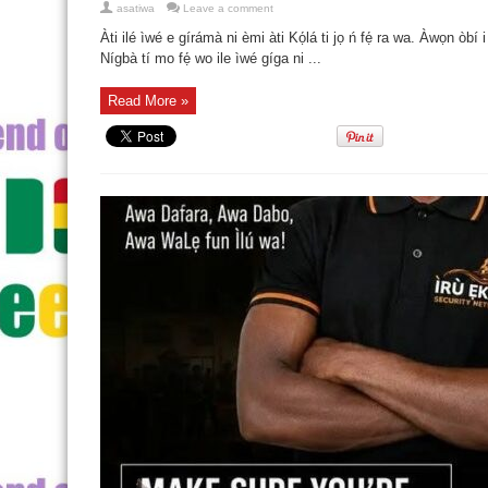
asatiwa
Leave a comment
Àti ilé ìwé e gírámà ni èmi àti Kọ́lá ti jọ ń fẹ́ ra wa. Àwọn òbí i m
Nígbà tí mo fẹ́ wo ile ìwé gíga ni ...
Read More »