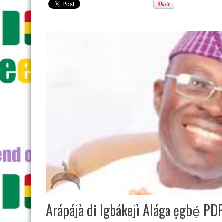
Arápájà di Igbákejì Alága ẹgbẹ́ PDP