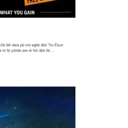
ẹ̀ láti dara pọ̀ mọ́ ẹgbẹ́ àbò “Iru Ekun
tó fẹ́ yọ̀ǹda ara rẹ̀ fún àbò ilẹ̀ ...