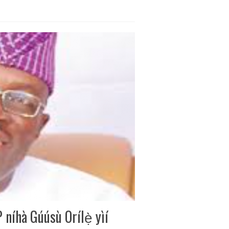
 níhà Gúúsù Orílẹ̀ yìí