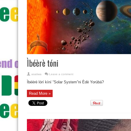
Ìbéèrè tóni
asatiwa
Leave a comment
Ìbéèrè lórí kíní “Solar System”ni Èdè Yorùbá?
Read More »