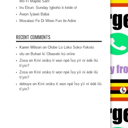
Mo Fi Májèlé San!
Iru Ekun: Sunday Igboho ti kéde o!
Àwọn Ìyàwó Bàbá
Mosalasi Fe Di Wiwo Fun ile Adire
RECENT COMMENTS
Karen Wilson
on
Olobe Lo Loko Soko-Yokoto
olu
on
Buhari kí Obaseki kú oríire
Zosa
on
Kíní orúkọ tí wọn npè Ìsọ yìí ní èdè ìlú
ti’yin?
Zosa
on
Kíní orúkọ tí wọn npè Ìsọ yìí ní èdè ìlú
ti’yin?
deboye
on
Kíní orúkọ tí wọn npè Ìsọ yìí ní èdè ìlú
ti’yin?