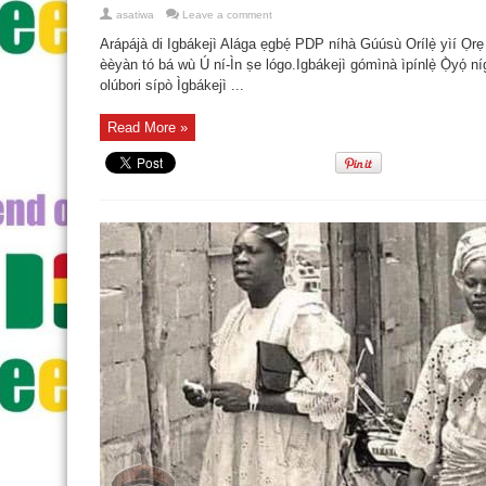
asatiwa
Leave a comment
Arápájà di Igbákejì Alága ẹgbẹ́ PDP níhà Gúúsù Orílẹ̀ yìí Ọrẹ
èèyàn tó bá wù Ú ní-Ìn ṣe lógo.Igbákejì gómìnà ìpínlẹ̀ Ọ̀yọ́ ní
olúbori sípò Ìgbákejì ...
Read More »