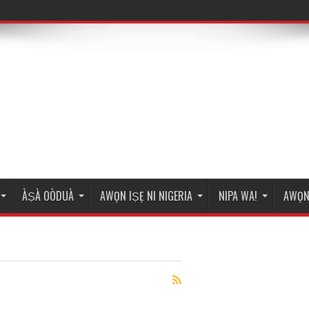
́ Bí Ifá Ṣe Sọ Ó.”
ÀṢÀ OÒDUÀ
AWỌN IṢẸ NI NIGERIA
NIPA WA!
AWỌN