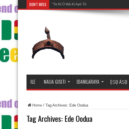
DON'T MISS
“Ta Ní Ó Wà Kí Ayé Tó Wà? Ìtàn Àkọ́kọ́ Ìṣẹ̀dá Gẹ́gẹ
ILE
NAIJA GISITI
IDANILARAYA
ẸṢỌ AṢỌ
Home
/
Tag Archives: Ede Oodua
Tag Archives:
Ede Oodua