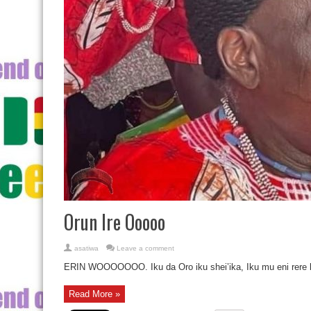
Orun Ire Ooooo
asatiwa
Leave a comment
ERIN WOOOOOOO. Iku da Oro iku shei’ika, Iku mu eni rere l
Read More »