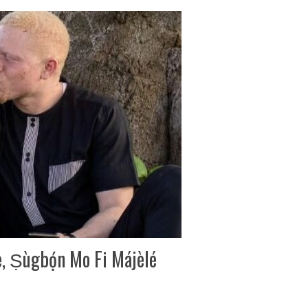
e, Ṣùgbọ́n Mo Fi Májèlé