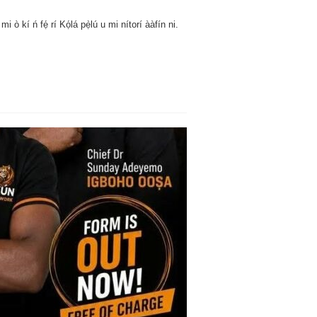
i ò kí ń fẹ́ rí Kọ́lá pẹ̀lú u mi nítorí ààfín ni.