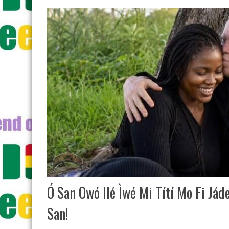
Ó San Owó Ilé Ìwé Mi Títí Mo Fi Jád
San!