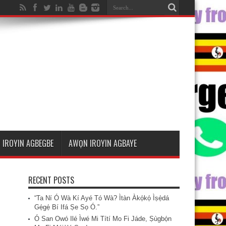
 IROYIN AGBEGBE
AWỌN IROYIN AGBAYE
RECENT POSTS
“Ta Ní Ó Wà Kí Ayé Tó Wà? Ìtàn Àkọ́kọ́ Ìṣẹ̀dá
Gẹ́gẹ́ Bí Ifá Ṣe Sọ Ó.”
Ó San Owó Ilé Ìwé Mi Títí Mo Fi Jáde, Ṣùgbọ́n