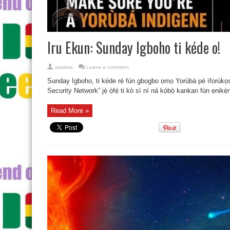
Iru Ekun: Sunday Igboho ti kéde o!
asatiwa
Leave a comment
Sunday Igboho, ti kéde rẹ̀ fún gbogbo ọmọ Yorùbá pé ìforúkọsíl
Security Network” jẹ́ ọ̀fẹ́ ti kò sì ní ná kọ́bọ̀ kankan fún ẹnikẹ́ni 
Read More »