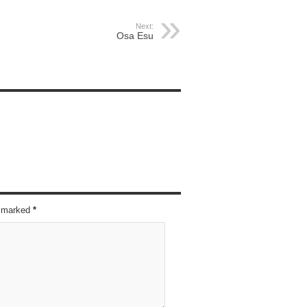
Next:
Osa Esu
re marked
*