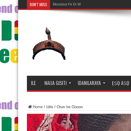
DON'T MISS
Mosalasi Fe Di Wiwo Fun ile Adire
ILE
NAIJA GISITI
IDANILARAYA
ẸṢỌ AṢỌ
Home
/
Idile
/
Orun Ire Ooooo