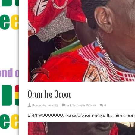
Orun Ire Ooooo
Posted by:
asatiwa
in
Idile
,
Iroyin Pajawiri
0
ERIN WOOOOOOO. Iku da Oro iku shei’ika, Iku mu eni rere l