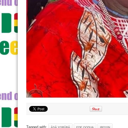
Tagged with:
ÀṢÀ YORÙBÁ
EDE OODUA
IROYIN