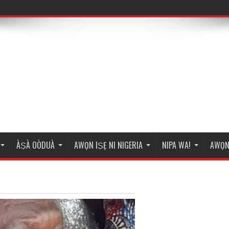
ÀṢÀ OÒDUÀ
AWỌN IṢẸ NI NIGERIA
NIPA WA!
AWỌN