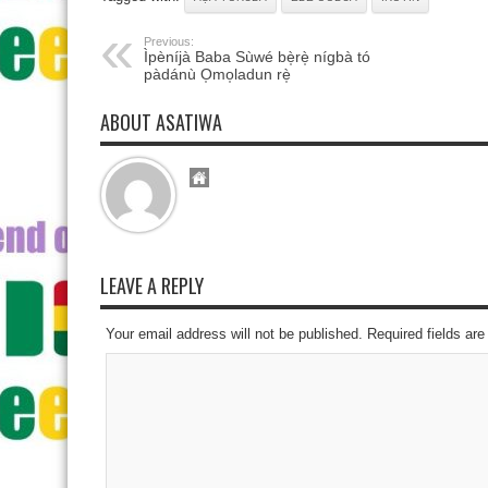
Previous:
Ìpèníjà Baba Sùwé bè̩rè̩ nígbà tó
pàdánù O̩mo̩ladun rè̩
ABOUT ASATIWA
LEAVE A REPLY
Your email address will not be published. Required fields a