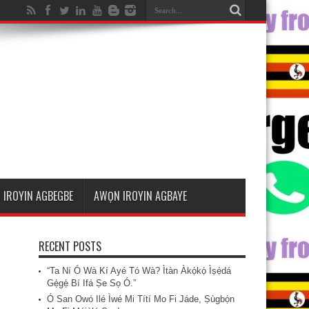
 IROYIN AGBEGBE
AWỌN IROYIN AGBAYE
RECENT POSTS
“Ta Ní Ó Wà Kí Ayé Tó Wà? Ìtàn Àkọ́kọ́ Ìṣẹ̀dá
Gẹ́gẹ́ Bí Ifá Ṣe Sọ Ó.”
Ó San Owó Ilé Ìwé Mi Títí Mo Fi Jáde, Ṣùgbọ́n