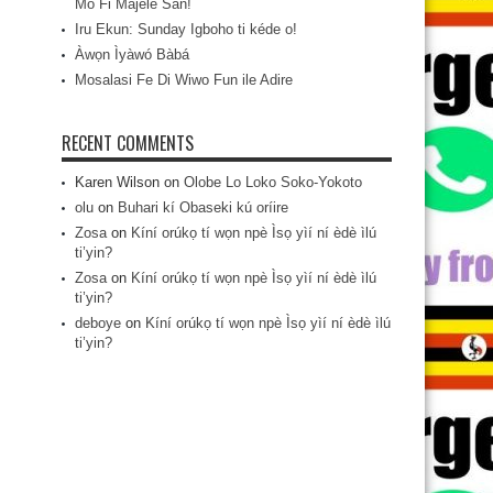
Mo Fi Májèlé San!
Iru Ekun: Sunday Igboho ti kéde o!
Àwọn Ìyàwó Bàbá
Mosalasi Fe Di Wiwo Fun ile Adire
RECENT COMMENTS
Karen Wilson
on
Olobe Lo Loko Soko-Yokoto
olu
on
Buhari kí Obaseki kú oríire
Zosa
on
Kíní orúkọ tí wọn npè Ìsọ yìí ní èdè ìlú
ti’yin?
Zosa
on
Kíní orúkọ tí wọn npè Ìsọ yìí ní èdè ìlú
ti’yin?
deboye
on
Kíní orúkọ tí wọn npè Ìsọ yìí ní èdè ìlú
ti’yin?