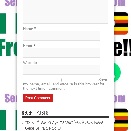
Name
*
Email
*
Website
Save
my name, email, and website in this browser for
the next time I comment.
RECENT POSTS
“Ta Ní Ó Wà Kí Ayé Tó Wà? Ìtàn Àkọ́kọ́ Ìṣẹ̀dá
Gẹ́gẹ́ Bí Ifá Ṣe Sọ Ó.”