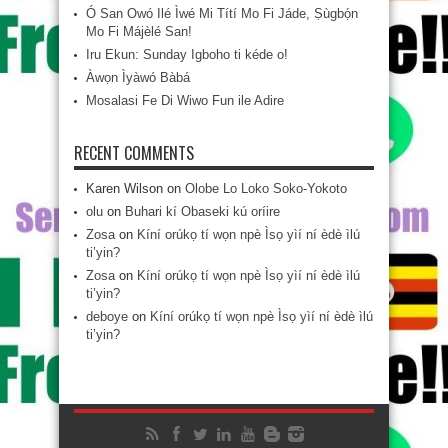
Ó San Owó Ilé Ìwé Mi Títí Mo Fi Jáde, Ṣùgbọ́n
Mo Fi Májèlé San!
Iru Ekun: Sunday Igboho ti kéde o!
Àwọn Ìyàwó Bàbá
Mosalasi Fe Di Wiwo Fun ile Adire
RECENT COMMENTS
Karen Wilson
on
Olobe Lo Loko Soko-Yokoto
olu
on
Buhari kí Obaseki kú oríire
Zosa
on
Kíní orúkọ tí wọn npè Ìsọ yìí ní èdè ìlú
ti’yin?
Zosa
on
Kíní orúkọ tí wọn npè Ìsọ yìí ní èdè ìlú
ti’yin?
deboye
on
Kíní orúkọ tí wọn npè Ìsọ yìí ní èdè ìlú
ti’yin?