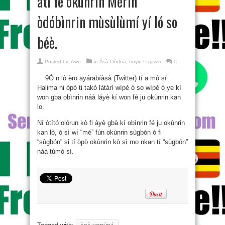
àti fé okùnrin Mérin”
òdóbìnrin mùsùlùmí yí ló so
béè.
Posted by:
Awo
in
Àṣà Oòduà
,
Iroyin Pajawiri
0
9Ò n lò èro ayárabíàsà (Twitter) tí a mò sí
Halima ni òpò ti takò látàrí wípé ó so wípé ó ye kí
won gba obìnrin náà láyè kí won fé ju okùnrin kan
lo.
Ní òtító olórun kò fi àyè gbà kí obìnrin fé ju okùnrin
kan lò, ó sì wí “mé” fún okùnrin sùgbón ó fi
“sùgbón” si tí òpò okùnrin kò sì mo nkan tí “sùgbón”
náà túmò sí.