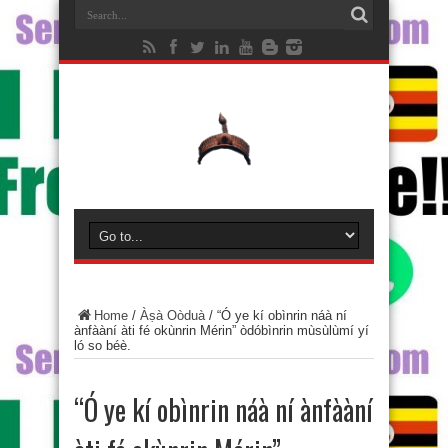
Home
/
Àṣà Oòduà
/
“Ó ye kí obìnrin náà ní
ànfààní àti fé okùnrin Mérin” òdóbìnrin mùsùlùmí yí
ló so béè.
“Ó ye kí obìnrin náà ní ànfààní