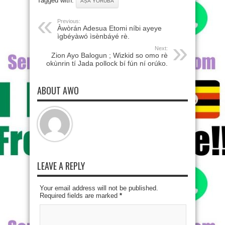
Tagged with:
ÀṢÀ YORÙBÁ
Previous:
Àwòrán Adesua Etomi níbi ayeye
ìgbéyàwó ìsènbáyé rè.
Next:
Zion Ayo Balogun ; Wizkid so omo rè
okùnrin tí Jada pollock bí fún ní orúko.
ABOUT AWO
LEAVE A REPLY
Your email address will not be published.
Required fields are marked
*