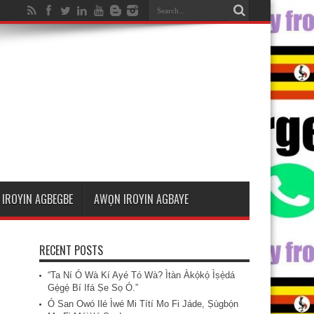
IROYIN AGBEGBE
AWỌN IROYIN AGBAYE
RECENT POSTS
“Ta Ní Ó Wà Kí Ayé Tó Wà? Ìtàn Àkọ́kọ́ Ìṣẹ̀dá
Gẹ́gẹ́ Bí Ifá Ṣe Sọ Ó.”
Ó San Owó Ilé Ìwé Mi Títí Mo Fi Jáde, Ṣùgbọ́n