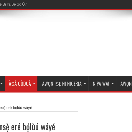
́ Bí Ifá Ṣe Sọ Ó.”
ÀṢÀ OÒDUÀ
AWỌN IṢẸ NI NIGERIA
NIPA WA!
AWỌN 
nsẹ̀ eré bọ́lùú wáyé
nsẹ̀ eré bọ́lùú wáyé