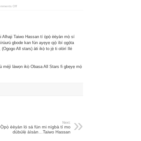
on
mments Off
Ọjọ́
ìbí
ọgọ́ta
ọdún,
Ogogo..
ìfẹsẹ̀wọnsẹ̀
eré
bọ́lùú
i Alhaji Taiwo Hassan tí ọ̀pọ̀ èèyàn mọ̀ sí
wáyé
nírúurú gbode kan fún ayẹyẹ ọjọ́ ìbí ọgọ́ta
gogo All stars) àti ikọ̀ to jẹ́ ti olórí Ilé
lù méjì làwọn ikọ̀ Obasa All Stars fi gbẹyẹ mọ́
Next:
Ọ̀pọ̀ èèyàn ló sá fún mi nígbà tí mo
dùbúlẹ̀ àìsàn…Taiwo Hassan