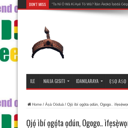
DON'T MISS
“Ta Ní Ó Wà Kí Ayé Tó Wà? Ìtàn Àkọ́kọ́ Ìṣẹ̀dá Gẹ́gẹ
ILE
NAIJA GISITI
IDANILARAYA
ẸṢỌ AṢỌ
Home
/
Àṣà Oòduà
/
Ọjọ́ ìbí ọgọ́ta ọdún, Ogogo.. ìfẹsẹ̀wọ
Ọjọ́ ìbí ọgọ́ta ọdún, Ogogo.. ìfẹsẹ̀wọ