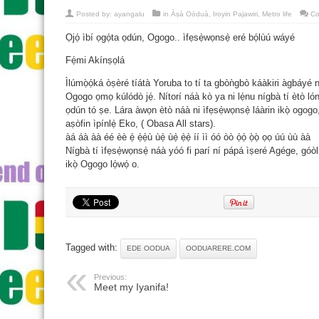
Posted by:
ayangalu
in
Àṣà Oòduà
,
Iroyin Pajawiri
,
Metro life
Co
Ọjọ́ ìbí ọgọ́ta ọdún, Ogogo.. ìfẹsẹ̀wọnsẹ̀ eré bọ́lùú wáyé
Fẹ́mi Akínṣọlá
Ìlúmọ̀ọ́ká òṣèré tíátà Yoruba to tí ta gbòǹgbò káàkiri àgbáyé n
Ogogo ọmọ kúlódò jẹ́. Nítorí náà kò ya ni lẹ́nu nígbà tí ètò ló
ọdún tó ṣe. Lára àwọn ètò náà ni ìfẹsẹ̀wọnsẹ̀ láàrin ikọ̀ ogogo, (O
aṣòfin ìpínlẹ̀ Eko, ( Obasa All stars).
àá áà àà éé èè ẹ́ ẹ́ẹ̀ù ùẹ̀ ùẹ̀ ẹ̀ẹ̀ íí ìì óó òò ọ́ọ́ ọ̀ọ̀ ọọ úú ùù àà
Nígbà tí ìfẹsẹ̀wọnsẹ̀ náà yóó fi parí ní pápá ìṣeré Agége, góò
ikọ̀ Ogogo lọ́wọ́ o.
Tagged with:
EDE OODUA
OODUARERE.COM
Previous:
Meet my Iyanifa!