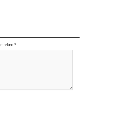
re marked
*