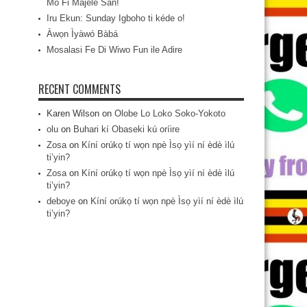
Mo Fi Májèlé San!
Iru Ekun: Sunday Igboho ti kéde o!
Àwọn Ìyàwó Bàbá
Mosalasi Fe Di Wiwo Fun ile Adire
RECENT COMMENTS
Karen Wilson
on
Olobe Lo Loko Soko-Yokoto
olu
on
Buhari kí Obaseki kú oríire
Zosa
on
Kíní orúkọ tí wọn npè Ìsọ yìí ní èdè ìlú
ti’yin?
Zosa
on
Kíní orúkọ tí wọn npè Ìsọ yìí ní èdè ìlú
ti’yin?
deboye
on
Kíní orúkọ tí wọn npè Ìsọ yìí ní èdè ìlú
ti’yin?