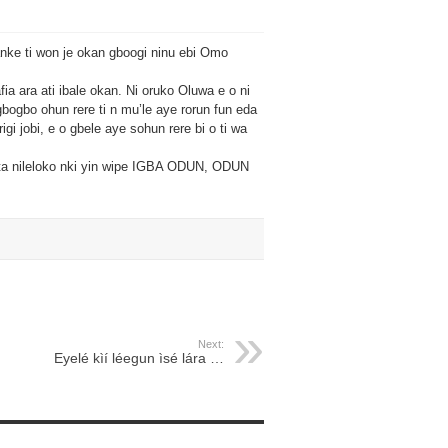
Banke ti won je okan gboogi ninu ebi Omo
afia ara ati ibale okan. Ni oruko Oluwa e o ni
gbogbo ohun rere ti n mu’le aye rorun fun eda
rigi jobi, e o gbele aye sohun rere bi o ti wa
ata nileloko nki yin wipe IGBA ODUN, ODUN
Next:
Eyelé kìí léegun ìsé lára …