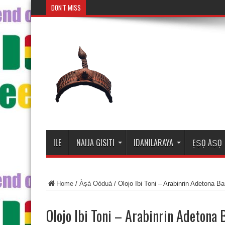
DON'T MISS
Mosalasi Fe
ILE
NAIJA GISITI
IDANILARAYA
ẸṢỌ AṢỌ
Home
/
Àṣà Oòduà
/
Olojo Ibi Toni – Arabinrin Adetona B
Olojo Ibi Toni – Arabinrin Adetona