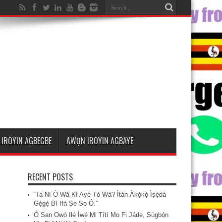
IROYIN AGBEGBE
AWỌN IROYIN AGBAYE
RECENT POSTS
“Ta Ní Ó Wà Kí Ayé Tó Wà? Ìtàn Àkọ́kọ́ Ìṣẹ̀dá
Gẹ́gẹ́ Bí Ifá Ṣe Sọ Ó.”
Ó San Owó Ilé Ìwé Mi Títí Mo Fi Jáde, Ṣùgbọ́n