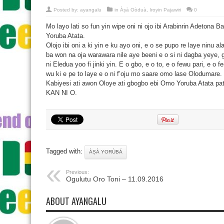
Posted by:
ayangalu
in
Àṣà Oòduà
,
Iroyin Pajawiri
0
Mo layo lati so fun yin wipe oni ni ojo ibi Arabinrin Adetona 
Yoruba Atata.
Olojo ibi oni a ki yin e ku ayo oni, e o se pupo re laye ninu al
ba won na oja warawara nile aye beeni e o si ni dagba yeye, 
ni Eledua yoo fi jinki yin. E o gbo, e o to, e o fewu pari, e o fe
wu ki e pe to laye e o ni f’oju mo saare omo lase Olodumare.
Kabiyesi ati awon Oloye ati gbogbo ebi Omo Yoruba Atata p
KAN NI O.
Tagged with:
ÀṢÀ YORÙBÁ
Previous:
Ogulutu Oro Toni – 11.09.2016
ABOUT AYANGALU