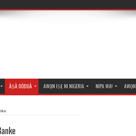
ÀṢÀ OÒDUÀ
AWỌN IṢẸ NI NIGERIA
NIPA WA!
AWỌN 
anke
 Banke