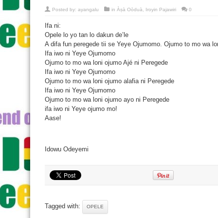
Posted by:
ayangalu
in
Àṣà Oòduà
,
Iroyin Pajawiri
0
Ifa ni:
Opele lo yo tan lo dakun de’le
A difa fun peregede tii se Yeye Ojumomo. Ojumo to mo wa lon
Ifa iwo ni Yeye Ojumomo
Ojumo to mo wa loni ojumo Ajé ni Peregede
Ifa iwo ni Yeye Ojumomo
Ojumo to mo wa loni ojumo alafia ni Peregede
Ifa iwo ni Yeye Ojumomo
Ojumo to mo wa loni ojumo ayo ni Peregede
ifa iwo ni Yeye ojumo mo!
Aase!
Idowu Odeyemi
Tagged with:
OPELE