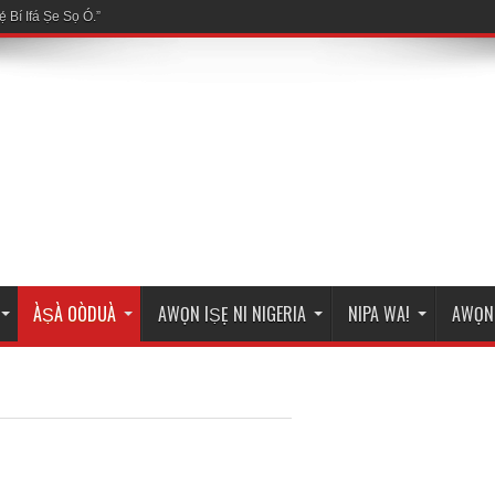
ÀṢÀ OÒDUÀ
AWỌN IṢẸ NI NIGERIA
NIPA WA!
AWỌN 