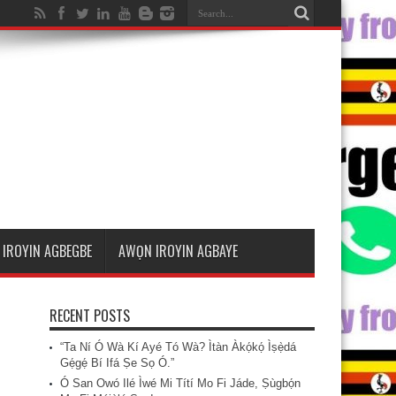
IROYIN AGBEGBE
AWỌN IROYIN AGBAYE
RECENT POSTS
“Ta Ní Ó Wà Kí Ayé Tó Wà? Ìtàn Àkọ́kọ́ Ìṣẹ̀dá
Gẹ́gẹ́ Bí Ifá Ṣe Sọ Ó.”
Ó San Owó Ilé Ìwé Mi Títí Mo Fi Jáde, Ṣùgbọ́n