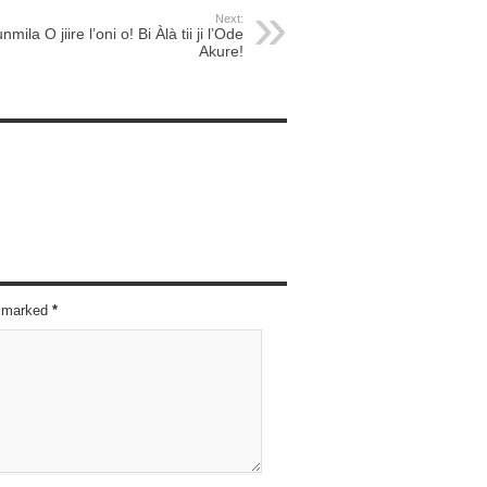
Next:
nmila O jiire l’oni o! Bi Àlà tii ji l’Ode
Akure!
re marked
*