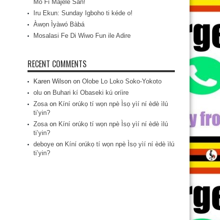
Mo Fi Májèlé San!
Iru Ekun: Sunday Igboho ti kéde o!
Àwọn Ìyàwó Bàbá
Mosalasi Fe Di Wiwo Fun ile Adire
RECENT COMMENTS
Karen Wilson
on
Olobe Lo Loko Soko-Yokoto
olu
on
Buhari kí Obaseki kú oríire
Zosa
on
Kíní orúkọ tí wọn npè Ìsọ yìí ní èdè ìlú
ti’yin?
Zosa
on
Kíní orúkọ tí wọn npè Ìsọ yìí ní èdè ìlú
ti’yin?
deboye
on
Kíní orúkọ tí wọn npè Ìsọ yìí ní èdè ìlú
ti’yin?