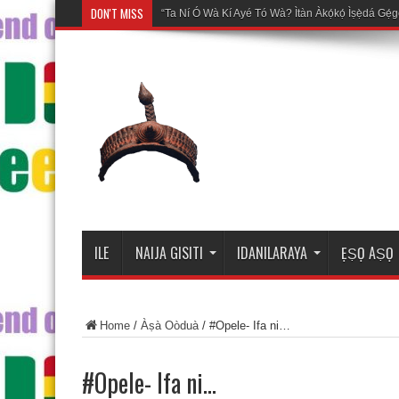
DON'T MISS
Mosalasi
ILE
NAIJA GISITI
IDANILARAYA
ẸṢỌ AṢỌ
Home
/
Àṣà Oòduà
/
#Opele- Ifa ni…
#Opele- Ifa ni…