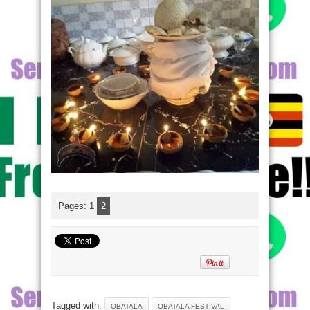
Pages:
1
2
Tagged with:
OBATALA
OBATALA FESTIVAL