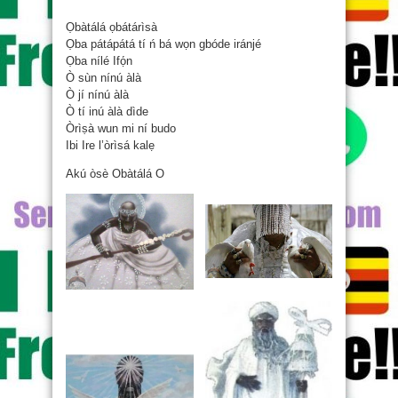
Obàtálá
Ọbàtálá ọbátárìsà
Ọba pátápátá tí ń bá wọn gbóde iránjé
Ọba nílé Ifọ́n
Ò sùn nínú àlà
Ò jí nínú àlà
Ò tí inú àlà dìde
Òrìṣà wun mi ní budo
Ibi Ire l’òrìsá kalẹ
Akú òsè Obàtálá O