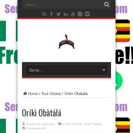
Home
/
Àṣà Oòduà
/
Oríkì Obàtálá
Oríkì Obàtálá
Posted by:
ayangalu
in
Àṣà Oòduà
,
Iroyin Pajawiri
on
Comments Off
Oríkì