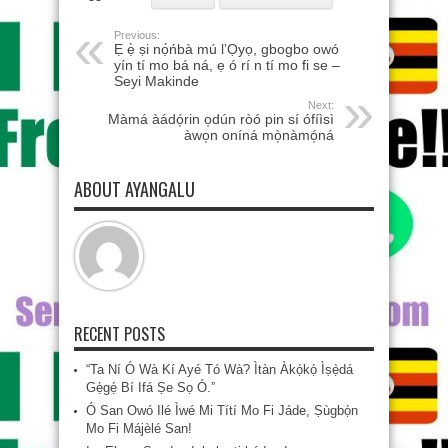
Previous:
Ẹ ẹ̀ ṣi nọ́ńbà mú l’Ọyọ, gbogbo owó
yín tí mo bá ná, ẹ ó rí n tí mo fi se –
Seyi Makinde
Next:
Màmá àádó̩rin o̩dún ròó pin sí ófíìsì
àwo̩n oníná mò̩nàmó̩ná
ABOUT AYANGALU
RECENT POSTS
“Ta Ní Ó Wà Kí Ayé Tó Wà? Ìtàn Àkọ́kọ́ Ìṣẹ̀dá
Gẹ́gẹ́ Bí Ifá Ṣe Sọ Ó.”
Ó San Owó Ilé Ìwé Mi Títí Mo Fi Jáde, Ṣùgbọ́n
Mo Fi Májèlé San!