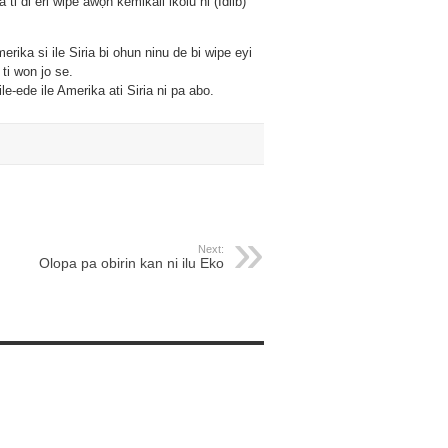
ti di eri wipe awọn kemikali ikolu ni (Idlib)
erika si ile Siria bi ohun ninu de bi wipe eyi
ti won jo se.
ile-ede ile Amerika ati Siria ni pa abo.
Next:
Olopa pa obirin kan ni ilu Eko