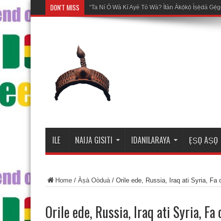
DON'T MISS
Mosalasi F
ILE
NAIJA GISITI
IDANILARAYA
ẸṢỌ AṢỌ
Home
/
Àṣà Oòduà
/
Orile ede, Russia, Iraq ati Syria, Fa 
Orile ede, Russia, Iraq ati Syria, Fa 