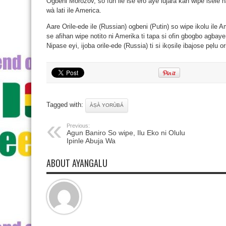
Ogbeni Morozov, so fun ile ise ero aye lujara kan wipe isele na 
wà lati ile America.
Aare Orile-ede ile (Russian) ogbeni (Putin) so wipe ikolu ile Am
se afihan wipe notito ni Amerika ti tapa si ofin gbogbo agbaye 
Nipase eyi, ijoba orile-ede (Russia) ti si ikọsilẹ ibajose pẹlu or
Tagged with:
ÀṢÀ YORÙBÁ
Previous:
Agun Baniro So wipe, Ilu Eko ni Olulu
Ipinle Abuja Wa
ABOUT AYANGALU