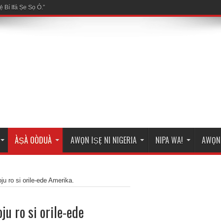
ÀṢÀ OÒDUÀ
AWỌN IṢẸ NI NIGERIA
NIPA WA!
AWỌN 
oju ro si orile-ede Amerika.
oju ro si orile-ede