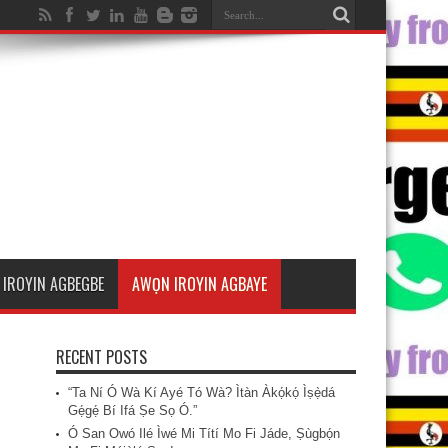
IROYIN AGBEGBE
AWỌN IROYIN AGBAYE
RECENT POSTS
“Ta Ní Ó Wà Kí Ayé Tó Wà? Ìtàn Àkọ́kọ́ Ìṣẹ̀dá
Gẹ́gẹ́ Bí Ifá Ṣe Sọ Ó.”
Ó San Owó Ilé Ìwé Mi Títí Mo Fi Jáde, Ṣùgbọ́n