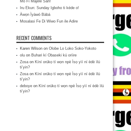
Mo Fi Májèlé San!
Iru Ekun: Sunday Igboho ti kéde o!
Àwọn Ìyàwó Bàbá
Mosalasi Fe Di Wiwo Fun ile Adire
RECENT COMMENTS
Karen Wilson
on
Olobe Lo Loko Soko-Yokoto
olu
on
Buhari kí Obaseki kú oríire
Zosa
on
Kíní orúkọ tí wọn npè Ìsọ yìí ní èdè ìlú
ti’yin?
Zosa
on
Kíní orúkọ tí wọn npè Ìsọ yìí ní èdè ìlú
ti’yin?
deboye
on
Kíní orúkọ tí wọn npè Ìsọ yìí ní èdè ìlú
ti’yin?