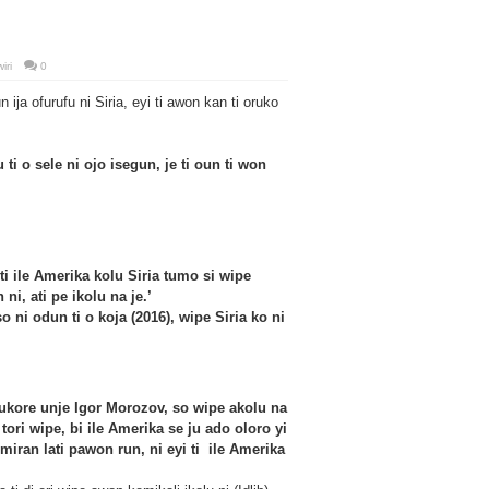
iri
0
ija ofurufu ni Siria, eyi ti awon kan ti oruko
ti o sele ni ojo isegun, je ti oun ti won
 ti ile Amerika kolu Siria tumo si wipe
ni, ati pe ikolu na je.’
o ni odun ti o koja (2016), wipe Siria ko ni
orukore unje Igor Morozov, so wipe akolu na
 tori wipe, bi ile Amerika se ju ado oloro yi
 miran lati pawon run, ni eyi ti ile Amerika