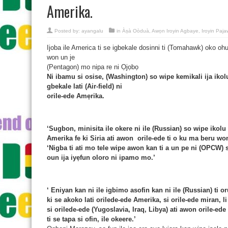
Amerika.
Posted by:
ayangalu
in
Àṣà Oòduà
,
Awọn Iroyin Agbaye
,
Iroyin Pajaw
Ijoba ile America ti se igbekale dosinni ti (Tomahawk) oko ohun 
won un je
(Pentagon) mo nipa re ni Ọjọbọ
Ni ibamu si osise, (Washington) so wipe kemikali ija ikolu 
gbekale lati (Air-field) ni
orile-ede Amẹrika.
‘Sugbon, minisita ile okere ni ile (Russian) so wipe ikolu
Amerika fe ki Siria ati awon
orile-ede ti o ku ma beru won 
‘Nigba ti ati mo tele wipe awon kan ti a un pe ni (OPCW) s
oun ija iyẹfun oloro ni ipamo mo.’
‘
Eniyan kan ni ile igbimo asofin kan ni ile (Russian) ti 
ki se akoko lati orilede-ede Amerika, si orile-ede miran, li
si orilede-ede (Yugoslavia, Iraq, Libya) ati awon orile-ede
ti se tapa si ofin, ile okeere.’