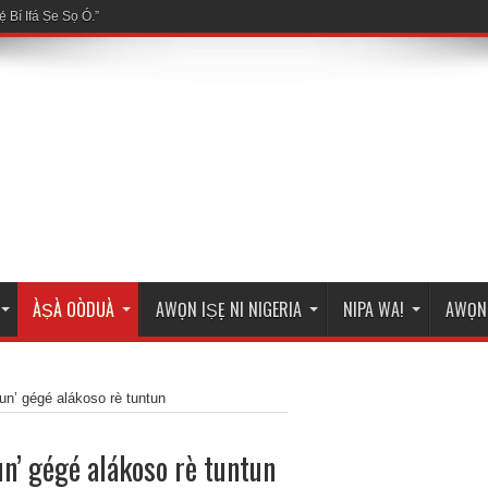
ÀṢÀ OÒDUÀ
AWỌN IṢẸ NI NIGERIA
NIPA WA!
AWỌN 
n’ gégé alákoso rè tuntun
n’ gégé alákoso rè tuntun