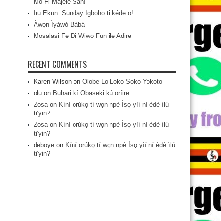
Mo Fi Májèlé San!
Iru Ekun: Sunday Igboho ti kéde o!
Àwọn Ìyàwó Bàbá
Mosalasi Fe Di Wiwo Fun ile Adire
RECENT COMMENTS
Karen Wilson
on
Olobe Lo Loko Soko-Yokoto
olu
on
Buhari kí Obaseki kú oríire
Zosa
on
Kíní orúkọ tí wọn npè Ìsọ yìí ní èdè ìlú
ti’yin?
Zosa
on
Kíní orúkọ tí wọn npè Ìsọ yìí ní èdè ìlú
ti’yin?
deboye
on
Kíní orúkọ tí wọn npè Ìsọ yìí ní èdè ìlú
ti’yin?