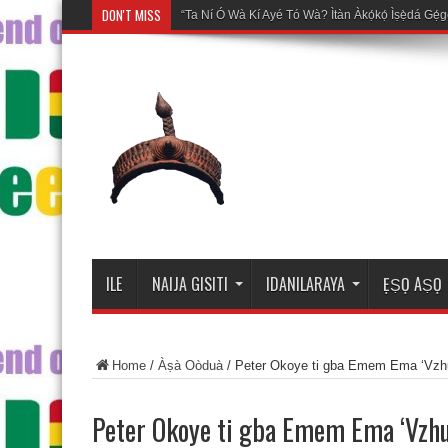
DON'T MISS
Mosalasi
ILE
NAIJA GISITI
IDANILARAYA
ẸṢỌ AṢỌ
Home
/
Àṣà Oòduà
/
Peter Okoye ti gba Emem Ema ‘Vzhu
Peter Okoye ti gba Emem Ema ‘Vzhu