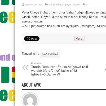
Posted by:
Awo
in
Àṣà Oòduà
,
Iroyin Pajawiri
0
Peter Okoye ti gba Emem Ema ‘Vzhun’ gégé alákoso rè tunt
Olórin, peter Okoye tí a mò sí Mr.P tí ó ti fi èkejì rè sílè, 
alákoso tuntun.
Ó sì ti pín àwòrán náà sí orí èro ayélujára (Instagram). Kí ès
Tagged with:
ÀṢÀ YORÙBÁ
Previous:
Tunde Demuren, Ebuka àti ìyàwó rè ti
wo okò òfurufú (jet) láti lo sí ibi
ìgbéyàwó Banky W.
ABOUT AWO