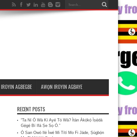
IROYIN AGBEGBE
AWỌN IROYIN AGBAYE
RECENT POSTS
“Ta Ní Ó Wà Kí Ayé Tó Wà? Ìtàn Àkọ́kọ́ Ìṣẹ̀dá
Gẹ́gẹ́ Bí Ifá Ṣe Sọ Ó.”
Ó San Owó Ilé Ìwé Mi Títí Mo Fi Jáde, Ṣùgbọ́n