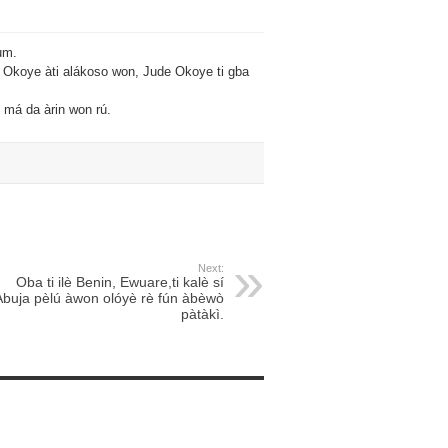
um.
Paul Okoye àti alákoso won, Jude Okoye ti gba
ù má da àrin won rú.
Next:
Oba ti ilè Benin, Ewuare,ti kalè sí
Abuja pèlú àwon olóyè rè fún àbèwò
pàtàkì.