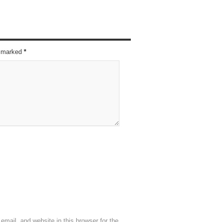
re marked
*
mail, and website in this browser for the