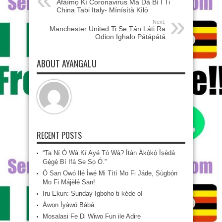
Àfàìmọ̀ Kí Coronavirus Má Dà Bí I Ti
China Tabi Italy- Mínísítà Kìlọ̀
Next:
Manchester United Ti Se Tán Láti Ra
Odion Ighalo Pátápátá
ABOUT AYANGALU
RECENT POSTS
“Ta Ní Ó Wà Kí Ayé Tó Wà? Ìtàn Àkọ́kọ́ Ìṣẹ̀dá
Gẹ́gẹ́ Bí Ifá Ṣe Sọ Ó.”
Ó San Owó Ilé Ìwé Mi Títí Mo Fi Jáde, Ṣùgbọ́n
Mo Fi Májèlé San!
Iru Ekun: Sunday Igboho ti kéde o!
Àwọn Ìyàwó Bàbá
Mosalasi Fe Di Wiwo Fun ile Adire