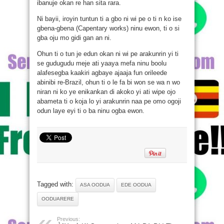
ibanuje okan re han sita rara.
Ni bayii, iroyin tuntun ti a gbo ni wi pe o ti n ko ise
gbena-gbena (Capentary works) ninu ewon, ti o si
gba oju mo gidi gan an ni.
Ohun ti o tun je edun okan ni wi pe arakunrin yi ti
se gudugudu meje ati yaaya mefa ninu boolu
alafesegba kaakiri agbaye ajaaja fun orileede
abinibi re-Brazil, ohun ti o le fa bi won se wa n wo
niran ni ko ye enikankan di akoko yi ati wipe ojo
abameta ti o koja lo yi arakunrin naa pe omo ogoji
odun laye eyi ti o ba ninu ogba ewon.
Tagged with:
ASA OODUA
EDE OODUA
OODUARERE
Previous: