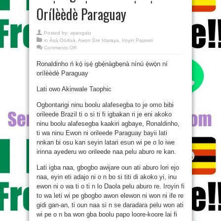
Orílèèdè Paraguay
Posted by:
ayangalu
in
Àṣà Oòduà
,
Awọn Ere Idaraya
,
Iroyin Pajawiri
on
Comments Off
Ronaldinho
Ń
Ronaldinho ń kó̩ is̩é̩ gbé̩nàgbe̩nà nínú è̩wò̩n ní
Kó̩
Is̩é̩
orílèèdè Paraguay
Gbé̩nàgbe̩nà
Nínú
È̩wò̩n
Lati owo Akinwale Taophic
Ní
Orílèèdè
Paraguay
Ogbontarigi ninu boolu alafesegba to je omo bibi
orileede Brazil ti o si ti fi igbakan ri je eni akoko
ninu boolu alafesegba kaakiri agbaye, Ronaldinho,
ti wa ninu Ewon ni orileede Paraguay bayii lati
nnkan bi osu kan seyin latari esun wi pe o lo iwe
irinna ayederu wo orileede naa pelu aburo re kan.
Lati igba naa, gbogbo awijare oun ati aburo lori ejo
naa, eyin eti adajo ni o n bo si titi di akoko yi, inu
ewon ni o wa ti o ti n lo Daola pelu aburo re. Iroyin fi
to wa leti wi pe gbogbo awon elewon ni won ni ife re
gidi gan-an, ti oun naa si n se daradara pelu won ati
wi pe o n ba won gba boolu papo loore-koore lai fi