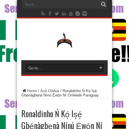
Home
/
Àṣà Oòduà
/
Ronaldinho Ń Kó̩ Is̩é̩
Gbé̩nàgbe̩nà Nínú È̩wò̩n Ní Orílèèdè Paraguay
Ronaldinho Ń Kó̩ Is̩é̩
Gbé̩nàgbe̩nà Nínú È̩wò̩n Ní