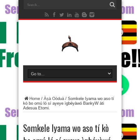
Home
/
Àṣà Oòduà
/
Somkele Iyama wo aso tí
kò bo omú ló sí ayeye ìgbéyàwó BankyW àti
Adesua Etomi.
Somkele Iyama wo aso tí kò