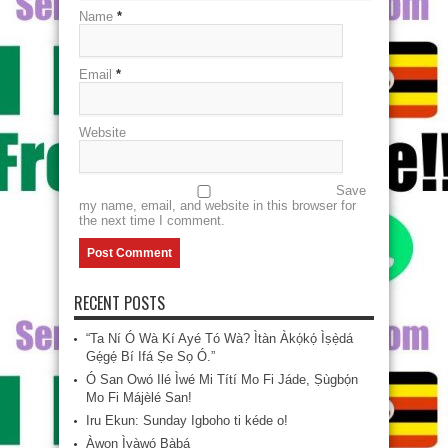
Name
*
Email
*
Website
Save
my name, email, and website in this browser for
the next time I comment.
RECENT POSTS
“Ta Ní Ó Wà Kí Ayé Tó Wà? Ìtàn Àkọ́kọ́ Ìṣẹ̀dá
Gẹ́gẹ́ Bí Ifá Ṣe Sọ Ó.”
Ó San Owó Ilé Ìwé Mi Títí Mo Fi Jáde, Ṣùgbọ́n
Mo Fi Májèlé San!
Iru Ekun: Sunday Igboho ti kéde o!
Àwọn Ìyàwó Bàbá