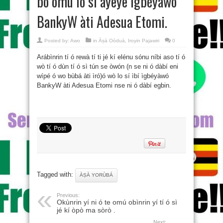
bo omú ló sí ayeye ìgbéyàwó
BankyW àti Adesua Etomi.
Posted by:
Awo
in
Àṣà Oòduà
,
Iroyin Pajawiri
0
Arábìnrin tí ó rewà tí ti jé kí elénu sónu níbi aso tí ó
wò tí ó dùn tí ó sì tún se òwón (n se ni ó dàbí eni
wípé ó wo bùbá àti ìró)ó wò lo sí ìbí ìgbéyàwó
BankyW àti Adesua Etomi nse ni ó dàbí egbin.
Tagged with:
ÀṢÀ YORÙBÁ
Previous:
Okùnrin yí ni ó te omú obìnrin yí tí ó sì
jé kí òpò ma sòrò .
Next: