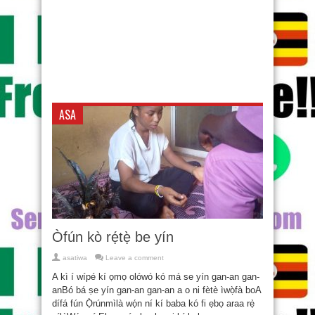
ASA
Òfún kò rẹ́tẹ̀ be yín
asatiwa
Leave a comment
A kì í wípé kí ọmọ olówó kó má se yín gan-an gan-
anBó bá ṣe yín gan-an gan-an a o ni fètè ìwọ̀fà boA
dífá fún Ọ̀rúnmìlà wọ́n ní kí baba kó fi ẹbọ araa rẹ̀