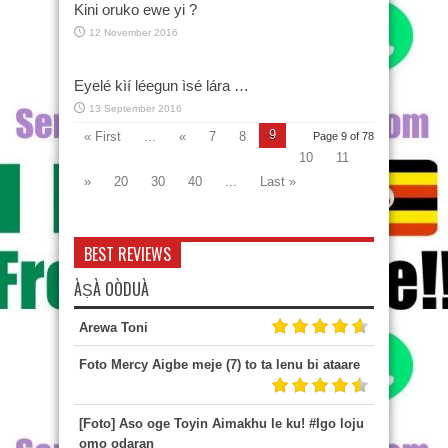
Kini oruko ewe yi ?
12 November 2016
Eyelé kìí léegun ìsé lára …
13 September 2016
9
« First
...
«
7
8
Page 9 of 78
10
11
»
20
30
40
...
Last »
BEST REVIEWS
ÀṢÀ OÒDUÀ
Arewa Toni
Foto Mercy Aigbe meje (7) to ta lenu bi ataare
[Foto] Aso oge Toyin Aimakhu le ku! #Igo loju
omo odaran