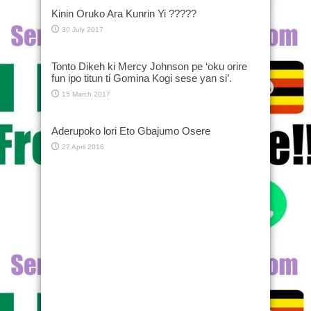
Kinin Oruko Ara Kunrin Yi ?????
30 July 2017
Tonto Dikeh ki Mercy Johnson pe ‘oku orire
fun ipo titun ti Gomina Kogi sese yan si’.
15 March 2017
Aderupoko lori Eto Gbajumo Osere
27 April 2016