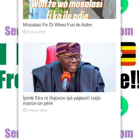
Mosalasi Fe Di Wiwo Fun ile Adire
9 June 2026
Ìpínlẹ̀ Eko ní ìfojúsùn ìpè pàjáwìrì ìsẹ́jú
márùn-ún péré
9 March 2026