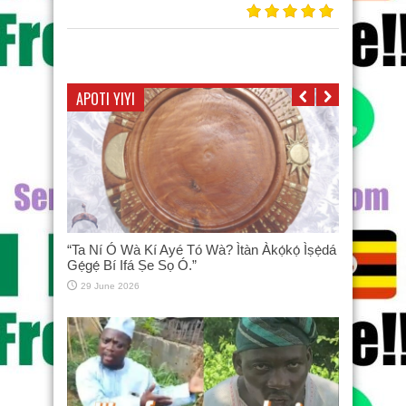
APOTI YIYI
“Ta Ní Ó Wà Kí Ayé Tó Wà? Ìtàn Àkọ́kọ́ Ìṣẹ̀dá
Gẹ́gẹ́ Bí Ifá Ṣe Sọ Ó.”
29 June 2026