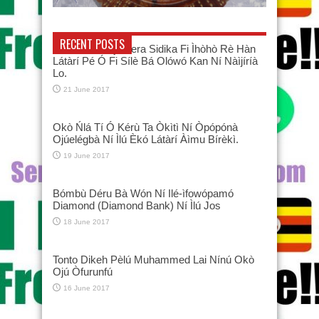
RECENT POSTS
Òrékùnrin Àtijó Vera Sidika Fi Ìhòhò Rè Hàn
Látàrí Pé Ó Fi Sílè Bá Olówó Kan Ní Nàìjíríà
Lo.
21 June 2017
Okò Ńlá Tí Ó Kérù Ta Òkìtì Ní Òpópónà
Ojúelégbà Ní Ìlú Èkó Látàrí Àìmu Bírèkì.
19 June 2017
Bómbù Déru Bà Wón Ní Ilé-ìfowópamó
Diamond (Diamond Bank) Ní Ìlú Jos
18 June 2017
Tonto Dikeh Pèlú Muhammed Lai Nínú Okò
Ojú Òfurunfú
16 June 2017