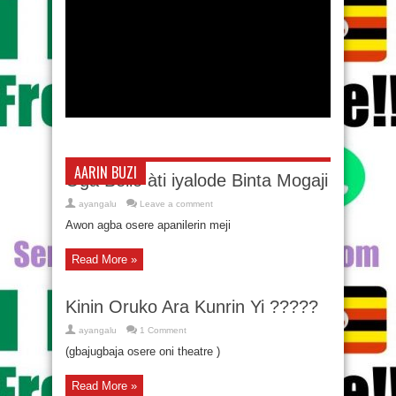
AARIN BUZI
Oga Bello àti iyalode Binta Mogaji
ayangalu
Leave a comment
Awon agba osere apanilerin meji
Read More »
Kinin Oruko Ara Kunrin Yi ?????
ayangalu
1 Comment
(gbajugbaja osere oni theatre )
Read More »