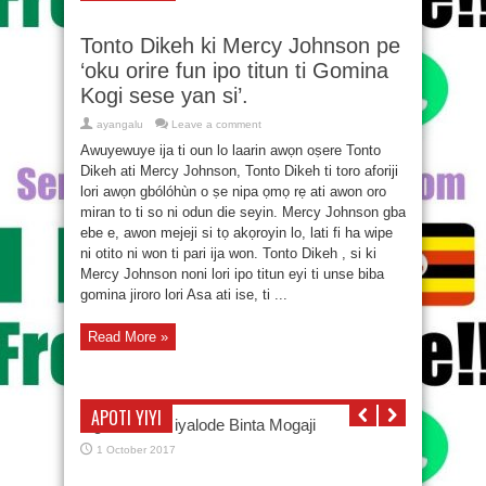
Tonto Dikeh ki Mercy Johnson pe
‘oku orire fun ipo titun ti Gomina
Kogi sese yan si’.
ayangalu
Leave a comment
Awuyewuye ija ti oun lo laarin awọn oṣere Tonto
Dikeh ati Mercy Johnson, Tonto Dikeh ti toro aforiji
lori awọn gbólóhùn o ṣe nipa ọmọ rẹ ati awon oro
miran to ti so ni odun die seyin. Mercy Johnson gba
ebe e, awon mejeji si tọ akọroyin lo, lati fi ha wipe
ni otito ni won ti pari ija won. Tonto Dikeh , si ki
Mercy Johnson noni lori ipo titun eyi ti unse biba
gomina jiroro lori Asa ati ise, ti ...
Read More »
APOTI YIYI
Oga Bello àti iyalode Binta Mogaji
1 October 2017