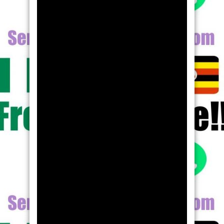
30 July 2017
Tonto Dikeh ki Mercy Johnson p
fun ipo titun ti Gomina Kogi ses
15 March 2017