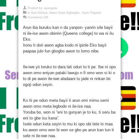
Posted by:
ayangalu
in
Àṣà Oòduà
,
Awọn Iroyin Agbegbe
,
Iroyin Pajawiri
on
Comments Off
Àrùn
burúkú
Arun iba buruku kan n da yanpon- yanrin sile bayii
fé̩
tú
ni ile-ise awon obinrin (Queens college) to wa ni ilu
Queens
college
Eko.
Ironu ti dori awon agba kodo ni ipinle Eko bayii
paapaa julo fun gbogbo awon to lomo nibe.
Ile-iwe yii loruko to dara lati odun to ti pe. Ibe ni opo
awon omo eniyan pataki lawujo n fi omo won si ki o
to di pe awon ile-iwe aladaani tu jade ni nnkan bii
ogoji odun seyin.
Ko tii pe odun meta bayii ti arun omi mimu semi
awon omo meta legbodo ni ile-ise naa.
Yoruba bo, won ni “eni to gunyan je to ku, ti seru ba
eni to gbe isu kana”.
Isele odun keta seyin lo mu ki opo obi tete lo maa
ko awon omo won bi won se gbo pe arun kan tun ti
sele ni ile-iwe naa.