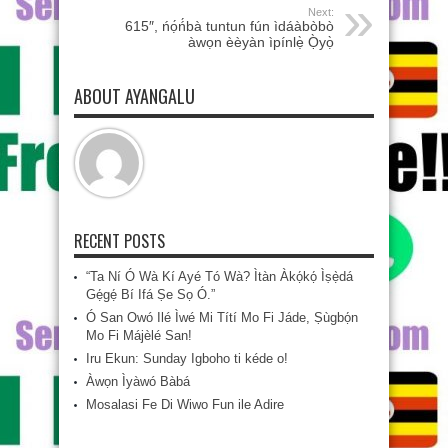
Next:
615″, ńọ́ń́bà tuntun fún ìdáàbòbò
àwọn èèyàn ìpínlẹ̀ Ọ̀yọ̀
ABOUT AYANGALU
RECENT POSTS
“Ta Ní Ó Wà Kí Ayé Tó Wà? Ìtàn Àkọ́kọ́ Ìṣẹ̀dá
Gẹ́gẹ́ Bí Ifá Ṣe Sọ Ó.”
Ó San Owó Ilé Ìwé Mi Títí Mo Fi Jáde, Ṣùgbọ́n
Mo Fi Májèlé San!
Iru Ekun: Sunday Igboho ti kéde o!
Àwọn Ìyàwó Bàbá
Mosalasi Fe Di Wiwo Fun ile Adire