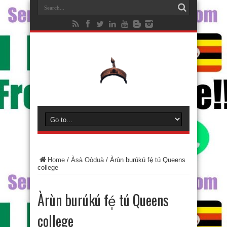
Home
/
Àṣà Oòduà
/
Àrùn burúkú fé̩ tú Queens
college
Àrùn burúkú fé̩ tú Queens
college