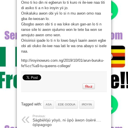
Omo ti ko din ni egberun lo ti kuro ni ile-iwe naa titi
di asiko ti a n ko iroyin yii jo.
Onikaluku awon obi yii lo si n mu awon omo naa
gba ile-iwosan lo.
Gbogbo awon obi ti o wa loke okun gan-an lo ti n
ranse sile ki awon ojulumo won le tete ba won se
amojuto awon omo won.
Orisiirisii ipade lo ti n lo lowo bayii laarin awon egbe
obi ati oluko ile-iwe naa lati le wa ona abayo si isele
naa.
http://iroyinowuro.com.ng/2019/10/01/arun-buruku-
fe%cc%a9-tu-queens-college/
Tagged with:
ASA
EDE OODUA
IROYIN
Previous:
Ṣàgbẹ̀lójú yòyò, ni ọ̀pọ̀ àwọn òṣèré….
òjòpagogo