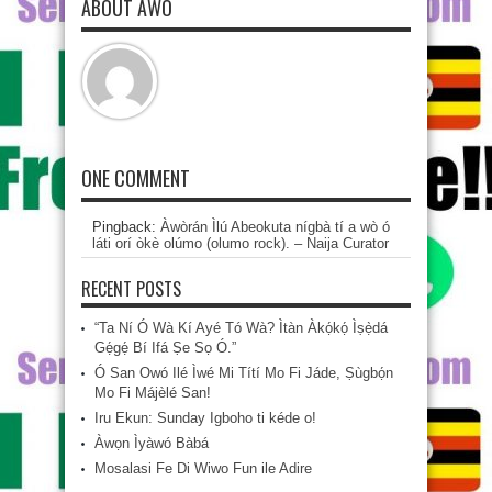
ABOUT AWO
ONE COMMENT
Pingback:
Àwòrán Ìlú Abeokuta nígbà tí a wò ó
láti orí òkè olúmo (olumo rock). – Naija Curator
RECENT POSTS
“Ta Ní Ó Wà Kí Ayé Tó Wà? Ìtàn Àkọ́kọ́ Ìṣẹ̀dá
Gẹ́gẹ́ Bí Ifá Ṣe Sọ Ó.”
Ó San Owó Ilé Ìwé Mi Títí Mo Fi Jáde, Ṣùgbọ́n
Mo Fi Májèlé San!
Iru Ekun: Sunday Igboho ti kéde o!
Àwọn Ìyàwó Bàbá
Mosalasi Fe Di Wiwo Fun ile Adire