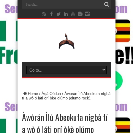
Home
/
Àṣà Oòduà
/
Àwòrán Ìlú Abeokuta nígbà
tí a wò ó láti orí òkè olúmo (olumo rock).
Àwòrán Ìlú Abeokuta nígbà tí
a wò ó láti orí òkè olúmo