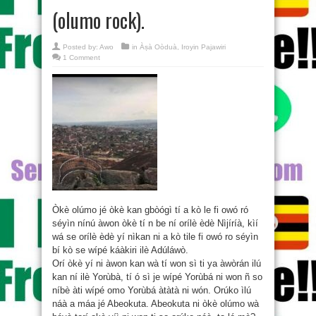
(olumo rock).
Posted by:
Awo
in
Àṣà Oòduà
,
Iroyin Pajawiri
1 Comment
Òkè olúmo jé òkè kan gbòógì tí a kò le fi owó ró
séyìn nínú àwon òkè tí n be ní orílè èdè Nìjíríà, kìí
wá se orílè èdè yí nìkan ni a kò tile fi owó ro séyìn
bí kò se wípé káàkiri ilè Adúláwò.
Orí òkè yí ni àwon kan wà tí won sì ti ya àwòrán ilú
kan ní ilè Yorùbà, tí ó sì je wípé Yorùbá ni won ñ so
níbè àti wípé omo Yorùbá àtàtà ni wón. Orúko ìlú
náà a máa jé Abeokuta. Abeokuta ni òkè olúmo wà