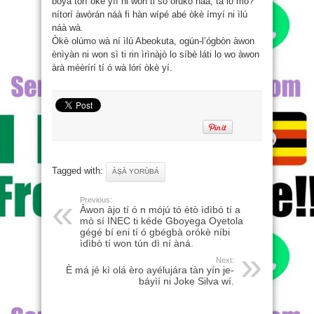
bóyà torí okè yíì ni won ti so orúko náà, ta ló mò?
nítorí àwòrán náà fi hàn wípé abé òkè ímyí ni ìlú
náà wà.
Òkè olúmo wà ní ìlú Abeokuta, ogún-l’ógbòn àwon
ènìyàn ni won sì ti rin ìrìnàjò lo síbè láti lo wo àwon
àrà méèrírí tí ó wà lórí òkè yí.
Tagged with:
ÀṢÀ YORÙBÁ
Previous:
Àwon àjo tí ó n mójú tó ètò ìdìbó tí a
mò sí INEC ti kéde Gboyega Oyetola
gégé bí eni tí ó gbégbà orókè níbi
ìdìbò tí won tún dì ní àná.
Next:
È má jé kì olá èro ayélujára tàn yín je-
báyìí ni Joke Silva wí.