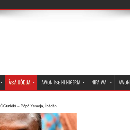
 péré
ÀṢÀ OÒDUÀ
AWỌN IṢẸ NI NIGERIA
NIPA WA!
AWỌN 
 ÒGùnlẹ́kí – Pópó Yemọja, Ìbàdàn