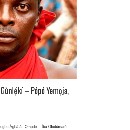
ÒGùnlẹ́kí – Pópó Yemọja,
á, gbogbo Àgbà àti Ọmọdé… Ìbà Olódùmarè,