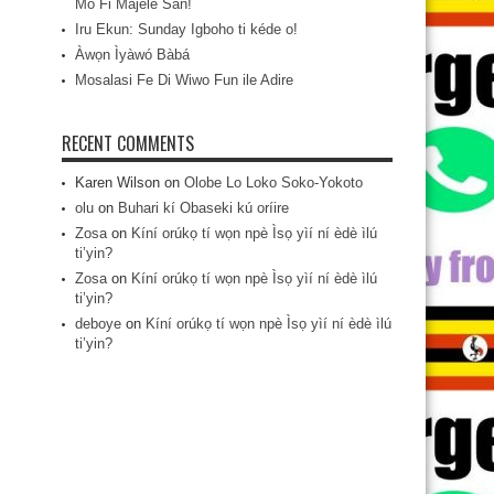
Mo Fi Májèlé San!
Iru Ekun: Sunday Igboho ti kéde o!
Àwọn Ìyàwó Bàbá
Mosalasi Fe Di Wiwo Fun ile Adire
RECENT COMMENTS
Karen Wilson
on
Olobe Lo Loko Soko-Yokoto
olu
on
Buhari kí Obaseki kú oríire
Zosa
on
Kíní orúkọ tí wọn npè Ìsọ yìí ní èdè ìlú
ti’yin?
Zosa
on
Kíní orúkọ tí wọn npè Ìsọ yìí ní èdè ìlú
ti’yin?
deboye
on
Kíní orúkọ tí wọn npè Ìsọ yìí ní èdè ìlú
ti’yin?