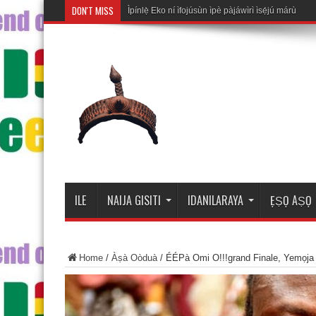
DON'T MISS
Ìpínlẹ̀ Eko ní ìfojúsùn ìpè pàjáwìrì ìsẹ́jú márùn-ún
ILE
NAIJA GISITI
IDANILARAYA
ẸṢỌ AṢỌ
Home
/
Àṣà Oòduà
/
ÉÉPà Omi O!!!grand Finale, Yemọja