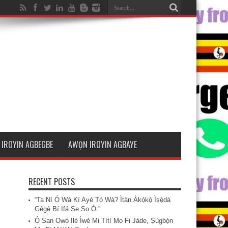
IROYIN AGBEGBE
AWỌN IROYIN AGBAYE
RECENT POSTS
“Ta Ní Ó Wà Kí Ayé Tó Wà? Ìtàn Àkọ́kọ́ Ìṣẹ̀dá
Gẹ́gẹ́ Bí Ifá Ṣe Sọ Ó.”
Ó San Owó Ilé Ìwé Mi Títí Mo Fi Jáde, Ṣùgbọ́n