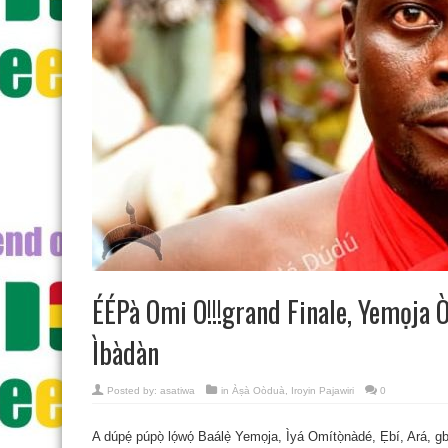
ÉÉPà Omi O!!!grand Finale, Yemọja 
Ìbàdàn
Posted by:
asatiwa
in
Àṣà Oòduà
,
Iroyin Pajawiri
0
A dúpẹ́ púpọ̀ lọ́wọ́ Baálẹ̀ Yemọja, Ìyá Omítọ̀nàdé, Ẹbí, Ar