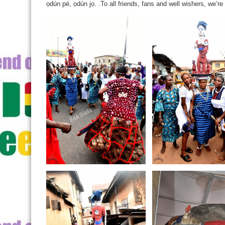
ọdún pé, ọdún jọ. .To all friends, fans and well wishers, we’re 