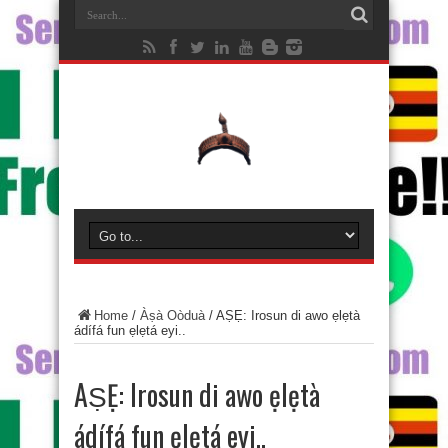
Home
/
Àṣà Oòduà
/
AṢẸ: Irosun di awo ẹlẹtà
ádífá fun ẹlẹtá eyi..
AṢẸ: Irosun di awo ẹlẹtà
ádífá fun ẹlẹtá eyi..