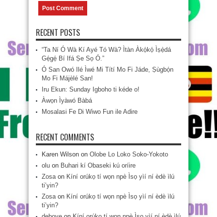
RECENT POSTS
“Ta Ní Ó Wà Kí Ayé Tó Wà? Ìtàn Àkọ́kọ́ Ìṣẹ̀dá
Gẹ́gẹ́ Bí Ifá Ṣe Sọ Ó.”
Ó San Owó Ilé Ìwé Mi Títí Mo Fi Jáde, Ṣùgbọ́n
Mo Fi Májèlé San!
Iru Ekun: Sunday Igboho ti kéde o!
Àwọn Ìyàwó Bàbá
Mosalasi Fe Di Wiwo Fun ile Adire
RECENT COMMENTS
Karen Wilson
on
Olobe Lo Loko Soko-Yokoto
olu
on
Buhari kí Obaseki kú oríire
Zosa
on
Kíní orúkọ tí wọn npè Ìsọ yìí ní èdè ìlú
ti’yin?
Zosa
on
Kíní orúkọ tí wọn npè Ìsọ yìí ní èdè ìlú
ti’yin?
deboye
on
Kíní orúkọ tí wọn npè Ìsọ yìí ní èdè ìlú