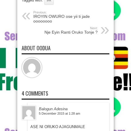
Tagged with:
IFA
Previous:
IROYIN OWURO ose yii ti jade
oooooooo
Next:
Nje Eyin Ranti Oruko Tonje ?
ABOUT OODUA
4 COMMENTS
Balogun Adesina
5 December 2015 at 1:28 am
ASE NI ORUKO AJAGUNMALE