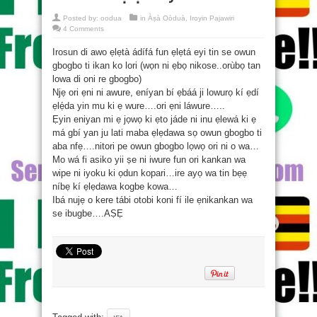
Posted by:
oodua
in
Àṣà Oòduà
,
Iroyin Pajawiri
4 Comments
Irosun di awo ẹlẹtà ádífá fun ẹlẹtá eyi tin se owun
gbogbo ti ikan ko lori (wọn ni ẹbọ nikose..orùbọ tan
lowa di oni re gbogbo)
Njẹ ori ẹni ni awure, eníyan bí ẹbáá ji lowurọ kí ẹdí
ẹlẹ́da yin mu ki ẹ wure….ori ẹni láwure…..
Ẹyin eniyan mi ẹ jọwọ ki ẹto jáde ni inu ẹlewá ki ẹ
má gbí yan ju lati maba ẹlẹdawa sọ owun gbogbo ti
aba nfẹ….nitori pe owun gbogbo lọwọ ori ni o wa…
Mo wá fi asiko yii ṣe ni iwure fun ori kankan wa
wipe ni iyoku ki ọdun kopari…ire ayọ wa tin bẹẹ
níbẹ kí ẹlẹdawa kogbe kowa…
Ibá nujẹ o kere tábi otobi koni fí ile ẹnikankan wa
se ibugbe….AṢẸ