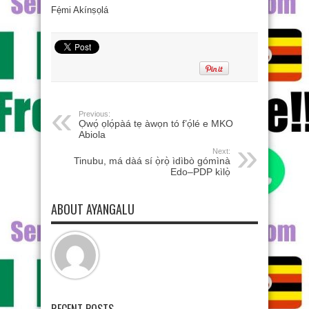
Fẹ́mi Akínṣọlá
Previous:
Ọwọ́ ọlọ́pàá tẹ àwọn tó f’ọ́lé e MKO
Abiola
Next:
Tinubu, má dàá sí ọ̀rọ̀ ìdìbò gómìnà
Edo–PDP kìlọ̀
ABOUT AYANGALU
RECENT POSTS