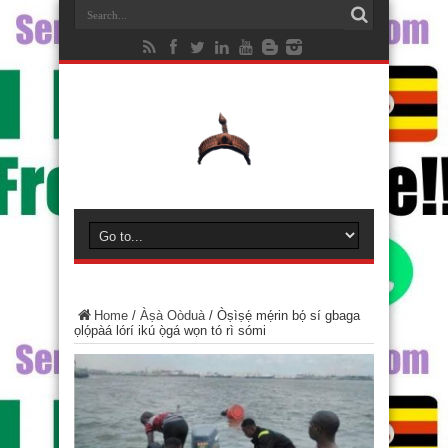
Home
/
Àṣà Oòduà
/
Òṣìṣẹ́ mẹ́rin bọ́ sí gbaga
ọlọ́pàá lórí ikú ọ̀gá wọn tó rì sómi