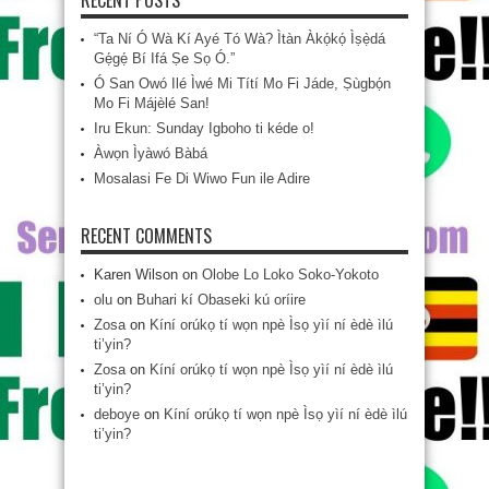
“Ta Ní Ó Wà Kí Ayé Tó Wà? Ìtàn Àkọ́kọ́ Ìṣẹ̀dá
Gẹ́gẹ́ Bí Ifá Ṣe Sọ Ó.”
Ó San Owó Ilé Ìwé Mi Títí Mo Fi Jáde, Ṣùgbọ́n
Mo Fi Májèlé San!
Iru Ekun: Sunday Igboho ti kéde o!
Àwọn Ìyàwó Bàbá
Mosalasi Fe Di Wiwo Fun ile Adire
RECENT COMMENTS
Karen Wilson
on
Olobe Lo Loko Soko-Yokoto
olu
on
Buhari kí Obaseki kú oríire
Zosa
on
Kíní orúkọ tí wọn npè Ìsọ yìí ní èdè ìlú
ti’yin?
Zosa
on
Kíní orúkọ tí wọn npè Ìsọ yìí ní èdè ìlú
ti’yin?
deboye
on
Kíní orúkọ tí wọn npè Ìsọ yìí ní èdè ìlú
ti’yin?