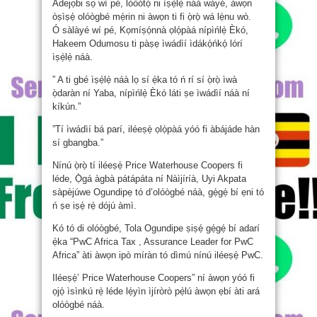
Adejọbi sọ wí pé, lóòótọ́ ni ìṣẹ̀lẹ̀ náà wáyé, àwọn
òṣìṣẹ́ olóògbé mẹ́rin ni àwọn ti fi ọ̀rọ̀ wá lẹ́nu wò.
Ó sàlàyé wí pé, Kọmíṣọ́nnà ọlọ́pàá nípìńlẹ̀ Èkó,
Hakeem Odumosu ti pàṣẹ ìwádìí ìdákọ́ńkọ́ lórí
ìṣẹ̀lẹ̀ náà.
” A ti gbé ìṣẹ̀lẹ̀ náà lọ sí ẹ̀ka tó ń rí sí ọ̀rọ̀ ìwà
ọ̀daràn ní Yaba, nípìńlẹ̀ Èkó láti ṣe ìwádìí náà ní
kíkún.”
”Tí ìwádìí bá parí, iléeṣẹ́ ọlọ́pàá yóó fi àbájáde hàn
sí gbangba.”
Nínú ọ̀rọ̀ tí iléeṣẹ́ Price Waterhouse Coopers fi
léde, Ọ̀gá àgbà pátápáta ní Nàìjíríà, Uyi Akpata
sàpèjúwe Ogundipẹ tó d’olóògbé náà, gẹ́gẹ́ bí ẹni tó
ń ṣe iṣẹ́ rẹ̀ dójú àmì.
Kó tó di olóògbé, Tola Ogundipe ṣiṣẹ́ gẹ́gẹ́ bí adarí
ẹ̀ka “PwC Africa Tax , Assurance Leader for PwC
Africa” àti àwọn ipò míràn tó dìmú nínú iléeṣẹ́ PwC.
Iléeṣẹ́’ Price Waterhouse Coopers” ní àwọn yóó fi
ọjọ́ ìsìnkú rẹ̀ léde lẹ́yìn ìjíròrò pẹ̀lú àwọn ẹbí àti ará
olóògbé náà.