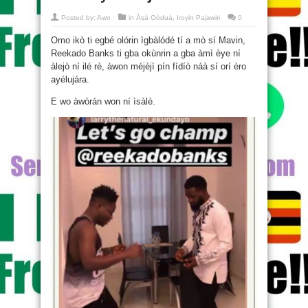
Posted by:
Awo
in
Àṣà Oòduà
,
Iroyin Pajawiri
0
Omo ikò ti egbé olórin ìgbàlódé tí a mò sí Mavin,
Reekado Banks ti gba okùnrin a gba àmì èye ní
àlejò ní ilé rè, àwon méjèjì pín fídíò náà sí orí èro
ayélujára.
E wo àwòrán won ní ìsàlè.