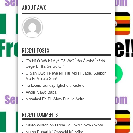
ABOUT AWO
RECENT POSTS
“Ta Ní Ó Wà Kí Ayé Tó Wà? Ìtàn Àkọ́kọ́ Ìṣẹ̀dá
Gẹ́gẹ́ Bí Ifá Ṣe Sọ Ó.”
Ó San Owó Ilé Ìwé Mi Títí Mo Fi Jáde, Ṣùgbọ́n
Mo Fi Májèlé San!
Iru Ekun: Sunday Igboho ti kéde o!
Àwọn Ìyàwó Bàbá
Mosalasi Fe Di Wiwo Fun ile Adire
RECENT COMMENTS
Karen Wilson
on
Olobe Lo Loko Soko-Yokoto
olu
on
Buhari kí Obaseki kú oríire