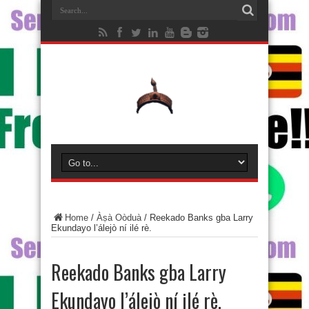
Home
/
Àṣà Oòduà
/
Reekado Banks gba Larry
Ekundayo l’álejò ní ilé rè.
Reekado Banks gba Larry
Ekundayo l’álejò ní ilé rè.