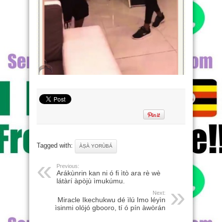
Tagged with:
ÀṢÀ YORÙBÁ
Previous:
Arákùnrin kan ni ó fi ìtò ara rè wè
látàrí àpòjù ìmukúmu.
Next:
Miracle Ikechukwu dé ìlú Imo léyìn
ìsinmi olójó gbooro, tí ó pín àwòrán