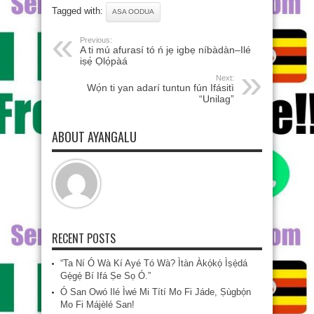
Tagged with:
ASA OODUA
Previous:
A ti mú afurasí tó ń jẹ igbẹ níbàdàn–Ilé
iṣẹ́ Ọlọ́pàá
Next:
Wọ́n ti yan adarí tuntun fún Ifásitì
“Unilag”
ABOUT AYANGALU
RECENT POSTS
“Ta Ní Ó Wà Kí Ayé Tó Wà? Ìtàn Àkọ́kọ́ Ìṣẹ̀dá
Gẹ́gẹ́ Bí Ifá Ṣe Sọ Ó.”
Ó San Owó Ilé Ìwé Mi Títí Mo Fi Jáde, Ṣùgbọ́n
Mo Fi Májèlé San!