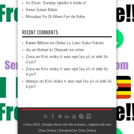
Iru Ekun: Sunday Igboho ti kéde o!
Àwọn Ìyàwó Bàbá
Mosalasi Fe Di Wiwo Fun ile Adire
RECENT COMMENTS
Karen Wilson
on
Olobe Lo Loko Soko-Yokoto
olu
on
Buhari kí Obaseki kú oríire
Zosa
on
Kíní orúkọ tí wọn npè Ìsọ yìí ní èdè ìlú
ti’yin?
Zosa
on
Kíní orúkọ tí wọn npè Ìsọ yìí ní èdè ìlú
ti’yin?
deboye
on
Kíní orúkọ tí wọn npè Ìsọ yìí ní èdè ìlú
ti’yin?
© Aṣẹ 2014, Gbogbo Awọn ẹtọ Wa ni ipamọ. | Agbara lati owo
Ọmọ Oódua
| Designed by
Ọmọ Oódua