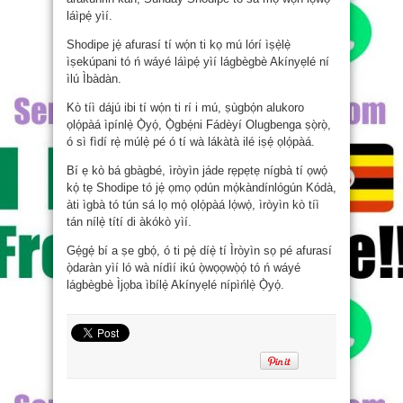
láìpẹ́ yìí.
Shodipe jẹ́ afurasí tí wọ́n ti kọ mú lórí ìṣẹ̀lẹ̀
ìṣekúpani tó ń wáyé láìpẹ́ yìí lágbègbè Akínyẹlé ní
ìlú Ìbàdàn.
Kò tíì dájú ibi tí wọ́n ti rí i mú, ṣùgbọ́n alukoro
ọlọ́pàá ìpínlẹ̀ Ọ̀yọ́, Ọ̀gbẹ́ni Fádèyí Olugbenga ṣọ̀rọ̀,
ó sì fìdí rẹ̀ múlẹ̀ pé ó tí wà lákàtà ilé iṣẹ́ ọlọ́pàá.
Bí ẹ kò bá gbàgbé, ìròyìn jáde rẹpẹtẹ nígbà tí ọwọ́
kọ́ tẹ Shodipe tó jẹ́ ọmọ ọdún mọ́kàndínlógún Kódà,
àti ìgbà tó tún sá lọ mọ́ ọlọ́pàá lọ́wọ́, ìròyìn kò tíì
tán nílẹ̀ títí di àkókò yìí.
Gẹ́gẹ́ bí a ṣe gbọ́, ó ti pẹ́ díẹ̀ tí Ìròyìn sọ pé afurasí
ọ̀daràn yìí ló wà nídìí ikú ọ̀wọọwọ̀ọ́ tó ń wáyé
lágbègbè Ìjọba ìbílẹ̀ Akínyẹlé nípìńlẹ̀ Ọ̀yọ́.