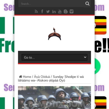
Home
/
Àṣà Oòduà
/
Sunday Shodipe tí wà
láhàámọ wa– Alukoro ọlọ́pàá Ọ̀yọ́