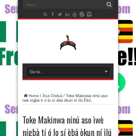
Home
/
Àṣà Oòduà
/
Toke Makinwa nínú aso
ìwè nígbà tí ó lo sí èbá òkun ní ìlú Èkó.
Toke Makinwa nínú aso ìwè
nígbà tí ó lo sí èbá òkun ní ìlú