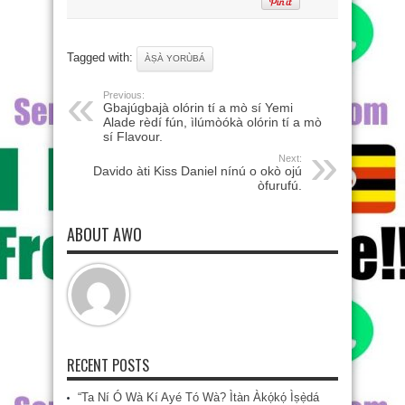
Tagged with:
ÀṢÀ YORÙBÁ
Previous:
Gbajúgbajà olórin tí a mò sí Yemi
Alade rèdí fún, ìlúmòókà olórin tí a mò
sí Flavour.
Next:
Davido àti Kiss Daniel nínú o okò ojú
òfurufú.
ABOUT AWO
RECENT POSTS
“Ta Ní Ó Wà Kí Ayé Tó Wà? Ìtàn Àkọ́kọ́ Ìṣẹ̀dá