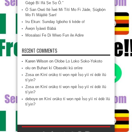
Gẹ́gẹ́ Bí Ifá Ṣe Sọ Ó.”
Ó San Owó Ilé Ìwé Mi Títí Mo Fi Jáde, Ṣùgbọ́n
Mo Fi Májèlé San!
Iru Ekun: Sunday Igboho ti kéde o!
Àwọn Ìyàwó Bàbá
Mosalasi Fe Di Wiwo Fun ile Adire
RECENT COMMENTS
Karen Wilson
on
Olobe Lo Loko Soko-Yokoto
olu
on
Buhari kí Obaseki kú oríire
Zosa
on
Kíní orúkọ tí wọn npè Ìsọ yìí ní èdè ìlú
ti’yin?
Zosa
on
Kíní orúkọ tí wọn npè Ìsọ yìí ní èdè ìlú
ti’yin?
deboye
on
Kíní orúkọ tí wọn npè Ìsọ yìí ní èdè ìlú
ti’yin?