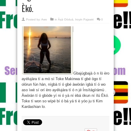
Èkó.
Posted by:
Awo
in
Àṣà Oòduà
,
Iroyin Pajawiri
0
Gbajúgbajà ò n lò èro
ayélujára tí a mò sí Toke Makinwa tí gbé ògo tí
olórun fún hàn, nígbà tí ó gbé àwòrán ìgbà tí ó wo
aso ìwè sí orí èro ayélujára tí ó n jé Ínsítágírámù .
Àwòrán tí ó gbòde yí ni ó yà ní èbá òkun ní ìlú Èkó.
Toke tí won so wípé bí ó bá yá ti è yóo ju ti Kim
Kardashian lo.