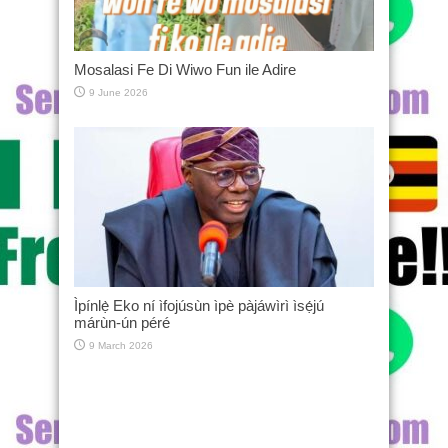
Mosalasi Fe Di Wiwo Fun ile Adire
9 June 2026
Ìpínlẹ̀ Eko ní ìfojúsùn ìpè pàjáwìrì ìsẹ́jú
márùn-ún péré
9 March 2026