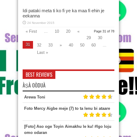
Idi pataki meta ti ko fi ye ka maa fi ehin je
eekanna
24 November 2015
« First
...
10
20
«
Page 31 of 78
29
30
31
32
33
»
40
50
60
...
Last »
BEST REVIEWS
ÀṢÀ OÒDUÀ
Arewa Toni
Foto Mercy Aigbe meje (7) to ta lenu bi ataare
[Foto] Aso oge Toyin Aimakhu le ku! #Igo loju
omo odaran