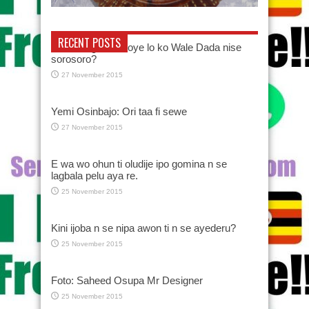
RECENT POSTS
Se Gbenga Adeboye lo ko Wale Dada nise
sorosoro?
27 November 2015
Yemi Osinbajo: Ori taa fi sewe
27 November 2015
E wa wo ohun ti oludije ipo gomina n se
lagbala pelu aya re.
25 November 2015
Kini ijoba n se nipa awon ti n se ayederu?
25 November 2015
Foto: Saheed Osupa Mr Designer
25 November 2015