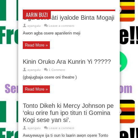
AARIN BUZI
Oga Bello àti iyalode Binta Mogaji
ayangalu
Leave a comment
Awon agba osere apanilerin meji
Read More »
Kinin Oruko Ara Kunrin Yi ?????
ayangalu
1 Comment
(gbajugbaja osere oni theatre )
Read More »
Tonto Dikeh ki Mercy Johnson pe
‘oku orire fun ipo titun ti Gomina
Kogi sese yan si’.
ayangalu
Leave a comment
Awuyewuye ija ti oun lo laarin awọn oṣere Tonto