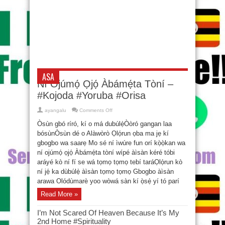
ASA
Ní Ojúmọ́ Ọjọ́ Àbámẹ́ta Tòní –
#Kojoda #Yoruba #Orisa
on
ayangalu
Comments Off
Ní
Ojúmọ́
Òsùn gbó ríró, kí o má dubúlẹ̀Òòró gangan laa
Ọjọ́
Àbámẹ́ta
bósùnÒsùn dé o Alàwòrò Ọlọ́run ọba ma jẹ kí
Tòní
gbogbo wa saarẹ Mo sé ní ìwúre fun orí kọ̀ọ̀kan wa
–
#Kojoda
ní ojúmọ́ ọjọ́ Àbámẹ́ta tòní wípé àìsàn kéré tóbi
#Yoruba
#Orisa
aráyé kò ní fí se wá tọmọ tọmọ tebí taráỌlọ́run kò
ní jẹ́ ka dùbúlẹ̀ àìsàn tọmọ tọmọ Gbogbo àìsàn
arawa Olódùmarè yoo wòwá sàn kí ọ̀sẹ̀ yí tó parí
Read More »
I’m Not Scared Of Heaven Because It’s My
2nd Home #Spirituality