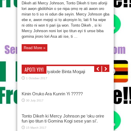
Dikeh ati Mercy Johnson, Tonto Dikeh ti toro aforiji
lori awọn gbólóhùn o ṣe nipa ọmọ rẹ ati awon oro
miran to ti so ni odun die seyin. Mercy Johnson gba
ebe e, awon mejeji si tọ akọroyin lo, lati fi ha wipe
ni otito ni won ti pari ija won. Tonto Dikeh , si ki
Mercy Johnson noni lori ipo titun eyi ti unse biba
gomina jiroro lori Asa ati ise, ti ...
Read More »
APOTI YIYI
Oga Bello àti iyalode Binta Mogaji
1 October 2017
Kinin Oruko Ara Kunrin Yi ?????
30 July 2017
Tonto Dikeh ki Mercy Johnson pe ‘oku orire
fun ipo titun ti Gomina Kogi sese yan si’.
15 March 2017