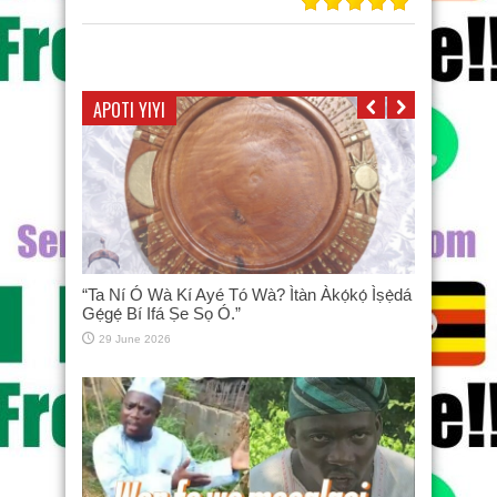
APOTI YIYI
“Ta Ní Ó Wà Kí Ayé Tó Wà? Ìtàn Àkọ́kọ́ Ìṣẹ̀dá
Gẹ́gẹ́ Bí Ifá Ṣe Sọ Ó.”
29 June 2026