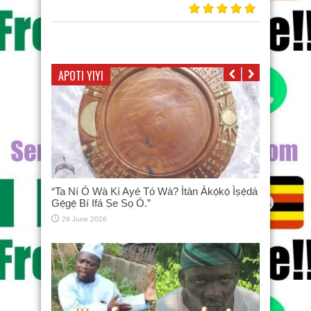
APOTI YIYI
“Ta Ní Ó Wà Kí Ayé Tó Wà? Ìtàn Àkọ́kọ́ Ìṣẹ̀dá
Gẹ́gẹ́ Bí Ifá Ṣe Sọ Ó.”
29 June 2026