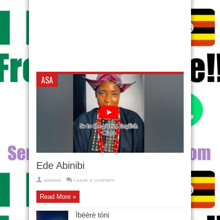
ASA
Ede Abinibi
asatiwa
Leave a comment
Read More »
Ìbéèrè tóni