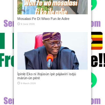
Mosalasi Fe Di Wiwo Fun ile Adire
9 June 2026
Ìpínlẹ̀ Eko ní ìfojúsùn ìpè pàjáwìrì ìsẹ́jú
márùn-ún péré
9 March 2026