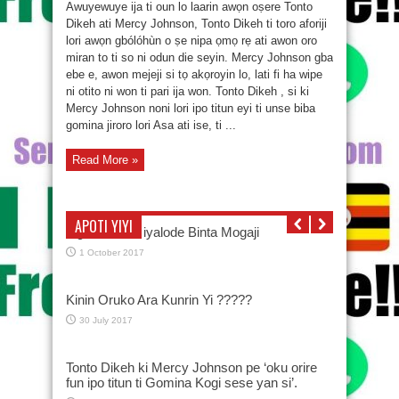
Awuyewuye ija ti oun lo laarin awọn oṣere Tonto
Dikeh ati Mercy Johnson, Tonto Dikeh ti toro aforiji
lori awọn gbólóhùn o ṣe nipa ọmọ rẹ ati awon oro
miran to ti so ni odun die seyin. Mercy Johnson gba
ebe e, awon mejeji si tọ akọroyin lo, lati fi ha wipe
ni otito ni won ti pari ija won. Tonto Dikeh , si ki
Mercy Johnson noni lori ipo titun eyi ti unse biba
gomina jiroro lori Asa ati ise, ti ...
Read More »
APOTI YIYI
Oga Bello àti iyalode Binta Mogaji
1 October 2017
Kinin Oruko Ara Kunrin Yi ?????
30 July 2017
Tonto Dikeh ki Mercy Johnson pe ‘oku orire
fun ipo titun ti Gomina Kogi sese yan si’.