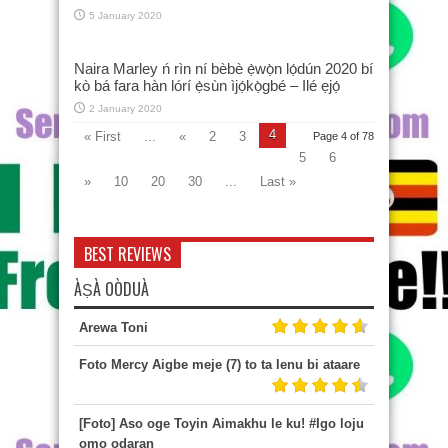
5 January 2020
Naira Marley ń rìn ní bèbè ẹ̀wọ̀n lọ́dún 2020 bí
kò bá fara hàn lórí ẹ̀sùn ìjọ́kọ̀gbé – Ilé ẹjọ́
2 January 2020
4
« First
...
«
2
3
Page 4 of 78
5
6
»
10
20
30
...
Last »
BEST REVIEWS
ÀṢÀ OÒDUÀ
Arewa Toni
Foto Mercy Aigbe meje (7) to ta lenu bi ataare
[Foto] Aso oge Toyin Aimakhu le ku! #Igo loju
omo odaran