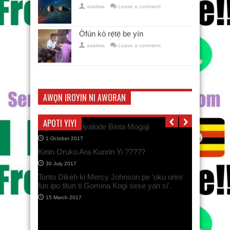
asatiwa
Leave a comment
Òfún kò rẹ́tẹ̀ be yín
asatiwa
Leave a comment
AWỌN IROYIN NI AWORAN
APOTI YIYI
Oga Bello àti iyalode Binta Mogaji
1 October 2017
Kinin Oruko Ara Kunrin Yi ?????
30 July 2017
Tonto Dikeh ki Mercy Johnson pe ‘oku orire
fun ipo titun ti Gomina Kogi sese yan si’.
15 March 2017