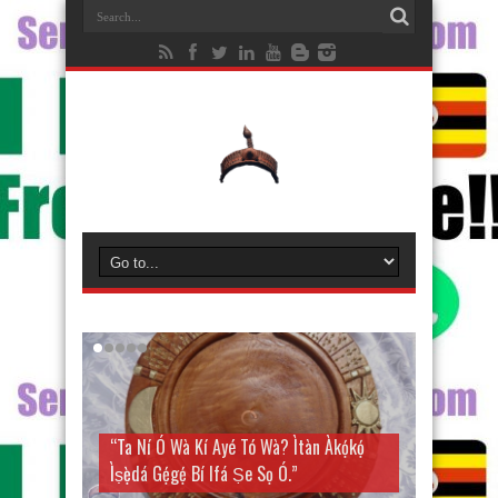
“Ta Ní Ó Wà Kí Ayé Tó Wà? Ìtàn Àkọ́kọ́
Ìṣẹ̀dá Gẹ́gẹ́ Bí Ifá Ṣe Sọ Ó.”
Mosalasi Fe Di W