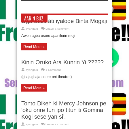
AARIN BUZI
Oga Bello àti iyalode Binta Mogaji
ayangalu
Leave a comment
Awon agba osere apanilerin meji
Read More »
Kinin Oruko Ara Kunrin Yi ?????
ayangalu
1 Comment
(gbajugbaja osere oni theatre )
Read More »
Tonto Dikeh ki Mercy Johnson pe
‘oku orire fun ipo titun ti Gomina
Kogi sese yan si’.
ayangalu
Leave a comment