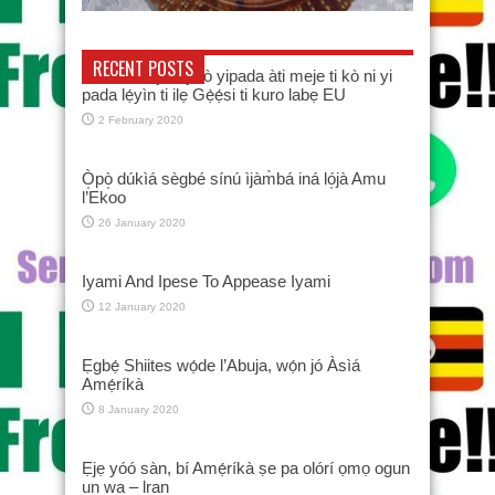
RECENT POSTS
Nnkan méje ti yóò yipada àti meje ti kò ni yi
pada lẹ́yìn ti ilẹ Gẹ̀ẹ́si ti kuro labẹ EU
2 February 2020
Ò̩pò̩ dúkìá sègbé sínú ìjàm̀bá iná ló̩jà Amu
l’Ekoo
26 January 2020
Iyami And Ipese To Appease Iyami
12 January 2020
Ẹgbẹ́ Shiites wọ́de l’Abuja, wọ́n jó Àsìá
Amẹ́ríkà
8 January 2020
Ẹjẹ yóó sàn, bí Amẹ́ríkà ṣe pa olórí ọmọ ogun
un wa – lran