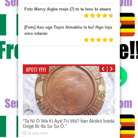
Foto Mercy Aigbe meje (7) to ta lenu bi ataare
[Foto] Aso oge Toyin Aimakhu le ku! #Igo loju
omo odaran
APOTI YIYI
“Ta Ní Ó Wà Kí Ayé Tó Wà? Ìtàn Àkọ́kọ́ Ìṣẹ̀dá
Gẹ́gẹ́ Bí Ifá Ṣe Sọ Ó.”
29 June 2026