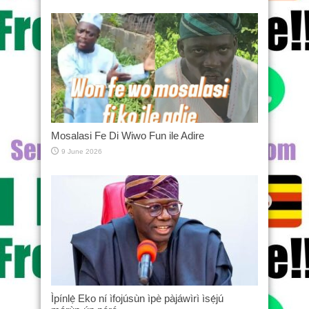
Mosalasi Fe Di Wiwo Fun ile Adire
9 June 2026
Ìpínlẹ̀ Eko ní ìfojúsùn ìpè pàjáwìrì ìsẹ́jú