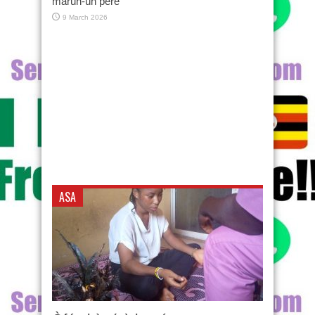
márùn-ún péré
9 March 2026
ASA