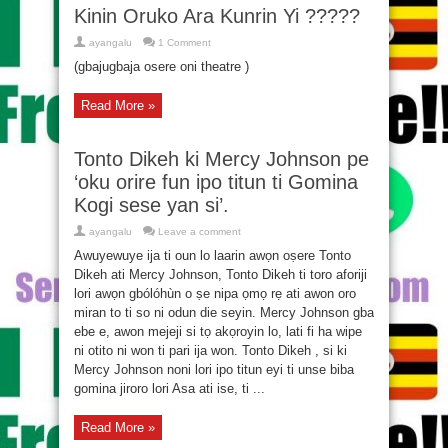
Kinin Oruko Ara Kunrin Yi ?????
ayangalu
1 Comment
(gbajugbaja osere oni theatre )
Read More »
Tonto Dikeh ki Mercy Johnson pe
‘oku orire fun ipo titun ti Gomina
Kogi sese yan si’.
ayangalu
Leave a comment
Awuyewuye ija ti oun lo laarin awọn oṣere Tonto
Dikeh ati Mercy Johnson, Tonto Dikeh ti toro aforiji
lori awọn gbólóhùn o ṣe nipa ọmọ rẹ ati awon oro
miran to ti so ni odun die seyin. Mercy Johnson gba
ebe e, awon mejeji si tọ akọroyin lo, lati fi ha wipe
ni otito ni won ti pari ija won. Tonto Dikeh , si ki
Mercy Johnson noni lori ipo titun eyi ti unse biba
gomina jiroro lori Asa ati ise, ti ...
Read More »