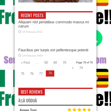
RECENT POSTS
Aliquam nisl penatibus commodo massa mi
rutrum
19 February 2011
Faucibus per turpis est pellentesque potenti
19 February 2009
« First
...
50
60
70
Page 78 of 78
«
74
78
75
76
77
BEST REVIEWS
ÀṢÀ OÒDUÀ
Arewa Toni