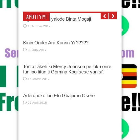
APOTI YIYI
Oga Bello àti iyalode Binta Mogaji
1 October 2017
Kinin Oruko Ara Kunrin Yi ?????
30 July 2017
Tonto Dikeh ki Mercy Johnson pe ‘oku orire
fun ipo titun ti Gomina Kogi sese yan si’.
15 March 2017
Aderupoko lori Eto Gbajumo Osere
27 April 2016