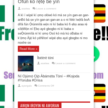
Òfún kò rẹ́tẹ̀ be yín
asatiwa
Leave a comment
A kì í wípé kí ọmọ olówó kó má se yín gan-an gan-
anBó bá ṣe yín gan-an gan-an a o ni fètè ìwọ̀fà boA
dífá fún Ọ̀rúnmìlà wọ́n ní kí baba kó fi ẹbọ araa rẹ̀
sílẹ̀Wọ́n ní Ẹbọ ayé gbogbo ni kí baba o
seỌ̀rúnmìlà ní kí ọmọ Osó kó mà kú oBaba ní
k’ọ́mọ Àjẹ́ kó yèNítorí wípé ẹbọ ayé gbogbo ni mo
nseIre oo
Read More »
Ìbéèrè tóni
asatiwa
Leave a comment
Ní Ojúmọ́ Ọjọ́ Àbámẹ́ta Tòní – #Kojoda
#Yoruba #Orisa
on
ayangalu
Comments Off
Ní
Ojúmọ́
Ọjọ́
Àbámẹ́ta
Tòní
–
AWỌN IROYIN NI AWORAN
#Kojoda
#Yoruba