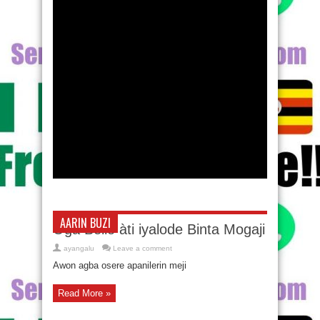
AARIN BUZI
Oga Bello àti iyalode Binta Mogaji
ayangalu
Leave a comment
Awon agba osere apanilerin meji
Read More »