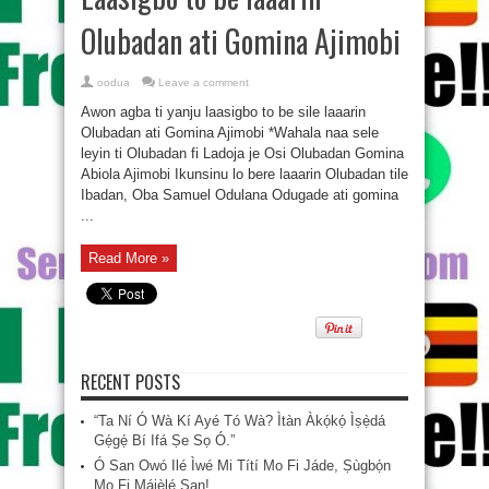
Olubadan ati Gomina Ajimobi
oodua
Leave a comment
Awon agba ti yanju laasigbo to be sile laaarin
Olubadan ati Gomina Ajimobi *Wahala naa sele
leyin ti Olubadan fi Ladoja je Osi Olubadan Gomina
Abiola Ajimobi Ikunsinu lo bere laaarin Olubadan tile
Ibadan, Oba Samuel Odulana Odugade ati gomina
...
Read More »
RECENT POSTS
“Ta Ní Ó Wà Kí Ayé Tó Wà? Ìtàn Àkọ́kọ́ Ìṣẹ̀dá
Gẹ́gẹ́ Bí Ifá Ṣe Sọ Ó.”
Ó San Owó Ilé Ìwé Mi Títí Mo Fi Jáde, Ṣùgbọ́n
Mo Fi Májèlé San!