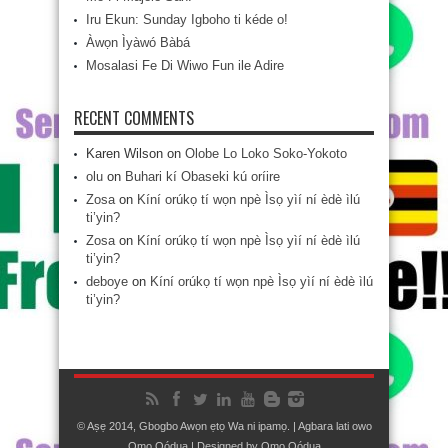
Iru Ekun: Sunday Igboho ti kéde o!
Àwọn Ìyàwó Bàbá
Mosalasi Fe Di Wiwo Fun ile Adire
RECENT COMMENTS
Karen Wilson
on
Olobe Lo Loko Soko-Yokoto
olu
on
Buhari kí Obaseki kú oríire
Zosa
on
Kíní orúkọ tí wọn npè Ìsọ yìí ní èdè ìlú
ti’yin?
Zosa
on
Kíní orúkọ tí wọn npè Ìsọ yìí ní èdè ìlú
ti’yin?
deboye
on
Kíní orúkọ tí wọn npè Ìsọ yìí ní èdè ìlú
ti’yin?
© Aṣẹ 2014, Gbogbo Awọn ẹtọ Wa ni ipamọ. | Agbara lati owo
Ọmọ Oódua
| Designed by
Ọmọ Oódua