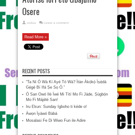
Osere
oodua
Leave a comment
Read More »
RECENT POSTS
“Ta Ní Ó Wà Kí Ayé Tó Wà? Ìtàn Àkọ́kọ́ Ìṣẹ̀dá
Gẹ́gẹ́ Bí Ifá Ṣe Sọ Ó.”
Ó San Owó Ilé Ìwé Mi Títí Mo Fi Jáde, Ṣùgbọ́n
Mo Fi Májèlé San!
Iru Ekun: Sunday Igboho ti kéde o!
Àwọn Ìyàwó Bàbá
Mosalasi Fe Di Wiwo Fun ile Adire