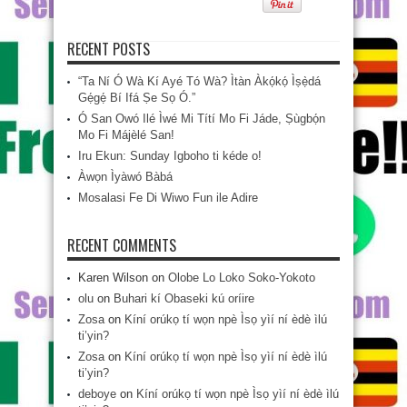
RECENT POSTS
“Ta Ní Ó Wà Kí Ayé Tó Wà? Ìtàn Àkọ́kọ́ Ìṣẹ̀dá
Gẹ́gẹ́ Bí Ifá Ṣe Sọ Ó.”
Ó San Owó Ilé Ìwé Mi Títí Mo Fi Jáde, Ṣùgbọ́n
Mo Fi Májèlé San!
Iru Ekun: Sunday Igboho ti kéde o!
Àwọn Ìyàwó Bàbá
Mosalasi Fe Di Wiwo Fun ile Adire
RECENT COMMENTS
Karen Wilson
on
Olobe Lo Loko Soko-Yokoto
olu
on
Buhari kí Obaseki kú oríire
Zosa
on
Kíní orúkọ tí wọn npè Ìsọ yìí ní èdè ìlú
ti’yin?
Zosa
on
Kíní orúkọ tí wọn npè Ìsọ yìí ní èdè ìlú
ti’yin?
deboye
on
Kíní orúkọ tí wọn npè Ìsọ yìí ní èdè ìlú