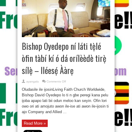
Bishop Oyedepo ní láti tẹ̀lé
òfin tàbí kí ó dá orílèèdè tirẹ̀
sílẹ̀ – Iléesẹ́ Ààrẹ
on
ayangalu
Comments Off
Bishop
Oyedepo
Oludasile ile ijosinLiving Faith Church Worldwide,
ní
láti
Bishop David Oyedepo lo ti n gbe peregi kana pelu
tẹ̀lé
ijoba apapo lati bii odun meloo kan seyin. Ofin lori
òfin
tàbí
owo ori ati amojuto awon ile-ise ati awon ile-ijosin ti
kí
ó
ajo Company and Allied ...
dá
orílèèdè
tirẹ̀
Read More »
sílẹ̀
–
Iléesẹ́