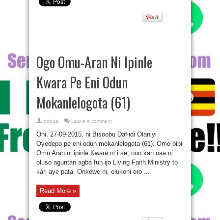
Ààrẹ
Ogo Omu-Aran Ni Ipinle
Kwara Pe Eni Odun
Mokanlelogota (61)
oodua
Leave a comment
Oni, 27-09-2015, ni Bisoobu Dafiidi Olaniyi
Oyedepo pe eni odun mokanlelogota (61). Omo bibi
Omu Aran ni ipinle Kwara ni i se, oun kan naa ni
oluso aguntan agba fun ijo Living Faith Ministry to
kari aye pata. Onkowe ni, olukoni oro ...
Read More »