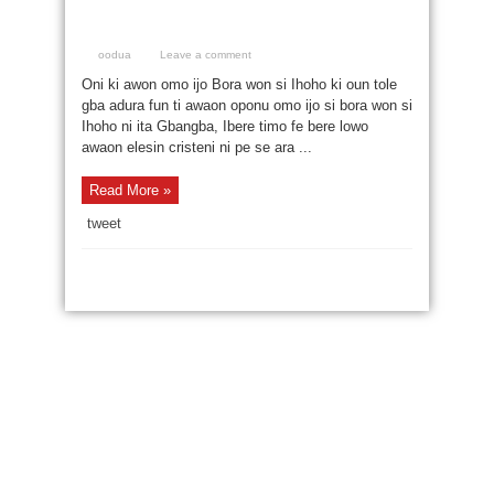
Eleyi ni abi satani (Satan)
ninu bibeli ?
oodua
Leave a comment
Oni ki awon omo ijo Bora won si Ihoho ki oun tole
gba adura fun ti awaon oponu omo ijo si bora won si
Ihoho ni ita Gbangba, Ibere timo fe bere lowo
awaon elesin cristeni ni pe se ara ...
Read More »
tweet
RECENT POSTS
“Ta Ní Ó Wà Kí Ayé Tó Wà? Ìtàn Àkọ́kọ́ Ìṣẹ̀dá
Gẹ́gẹ́ Bí Ifá Ṣe Sọ Ó.”
Ó San Owó Ilé Ìwé Mi Títí Mo Fi Jáde, Ṣùgbọ́n
Mo Fi Májèlé San!
Iru Ekun: Sunday Igboho ti kéde o!