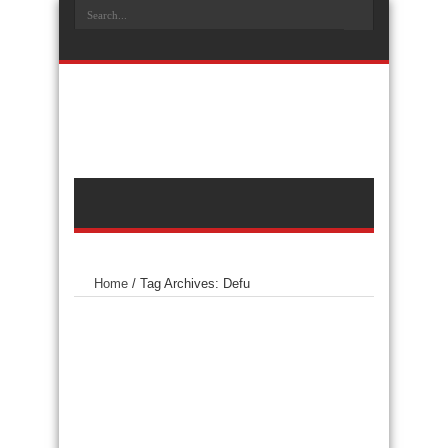
Home
/
Tag Archives: Defu
Tag Archives:
Defu
Lobatan: Se pasto ni kape