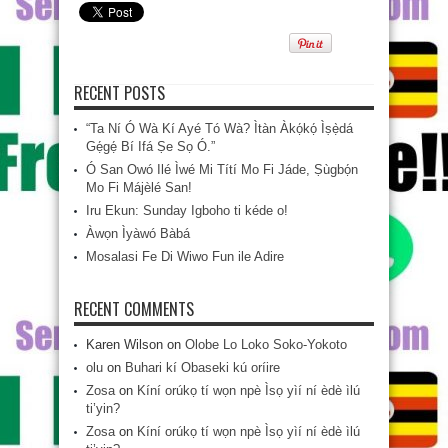
RECENT POSTS
“Ta Ní Ó Wà Kí Ayé Tó Wà? Ìtàn Àkọ́kọ́ Ìṣẹ̀dá
Gẹ́gẹ́ Bí Ifá Ṣe Sọ Ó.”
Ó San Owó Ilé Ìwé Mi Títí Mo Fi Jáde, Ṣùgbọ́n
Mo Fi Májèlé San!
Iru Ekun: Sunday Igboho ti kéde o!
Àwọn Ìyàwó Bàbá
Mosalasi Fe Di Wiwo Fun ile Adire
RECENT COMMENTS
Karen Wilson
on
Olobe Lo Loko Soko-Yokoto
olu
on
Buhari kí Obaseki kú oríire
Zosa
on
Kíní orúkọ tí wọn npè Ìsọ yìí ní èdè ìlú
ti’yin?
Zosa
on
Kíní orúkọ tí wọn npè Ìsọ yìí ní èdè ìlú