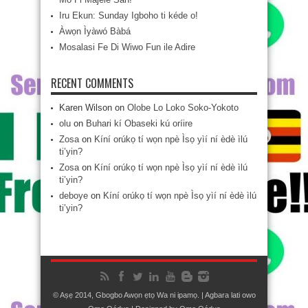
Iru Ekun: Sunday Igboho ti kéde o!
Àwọn Ìyàwó Bàbá
Mosalasi Fe Di Wiwo Fun ile Adire
RECENT COMMENTS
Karen Wilson
on
Olobe Lo Loko Soko-Yokoto
olu
on
Buhari kí Obaseki kú oríire
Zosa
on
Kíní orúkọ tí wọn npè Ìsọ yìí ní èdè ìlú
ti’yin?
Zosa
on
Kíní orúkọ tí wọn npè Ìsọ yìí ní èdè ìlú
ti’yin?
deboye
on
Kíní orúkọ tí wọn npè Ìsọ yìí ní èdè ìlú
ti’yin?
© Aṣẹ 2014, Gbogbo Awọn ẹtọ Wa ni ipamọ. | Agbara lati owo