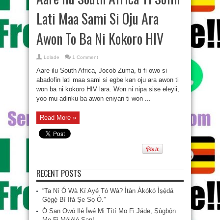
Lati Maa Sami Si Oju Ara
Awon To Ba Ni Kokoro HIV
Lolade
1 Comment
Aare ilu South Africa, Jocob Zuma, ti fi owo si
abadofin lati maa sami si egbe kan oju ara awon ti
won ba ni kokoro HIV lara. Won ni nipa sise eleyii,
yoo mu adinku ba awon eniyan ti won ...
Read More »
RECENT POSTS
“Ta Ní Ó Wà Kí Ayé Tó Wà? Ìtàn Àkọ́kọ́ Ìṣẹ̀dá
Gẹ́gẹ́ Bí Ifá Ṣe Sọ Ó.”
Ó San Owó Ilé Ìwé Mi Títí Mo Fi Jáde, Ṣùgbọ́n
Mo Fi Májèlé San!