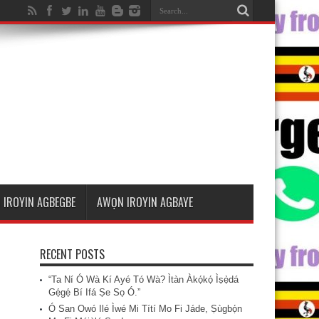
 IROYIN AGBEGBE
AWỌN IROYIN AGBAYE
RECENT POSTS
“Ta Ní Ó Wà Kí Ayé Tó Wà? Ìtàn Àkọ́kọ́ Ìṣẹ̀dá
Gẹ́gẹ́ Bí Ifá Ṣe Sọ Ó.”
Ó San Owó Ilé Ìwé Mi Títí Mo Fi Jáde, Ṣùgbọ́n