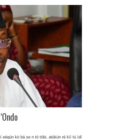
l‘Ondo
eégún kò bá ṣe n tó tóbi, atọ́kùn rẹ̀ kìí tú ìdí