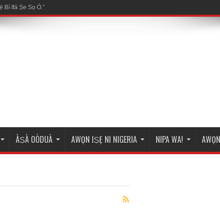
ÀṢÀ OÒDUÀ
AWỌN IṢẸ NI NIGERIA
NIPA WA!
AWỌN