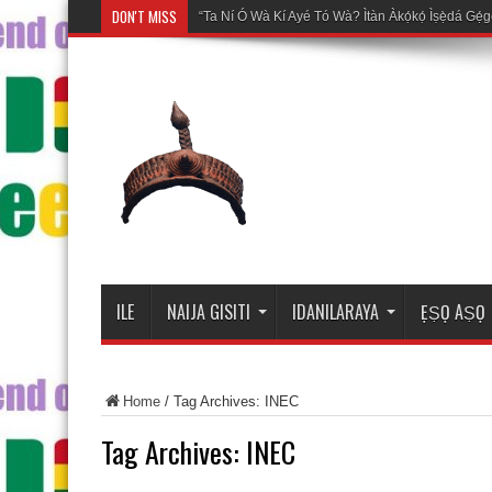
DON'T MISS
Mosal
ILE
NAIJA GISITI
IDANILARAYA
ẸṢỌ AṢỌ
Home
/
Tag Archives: INEC
Tag Archives:
INEC