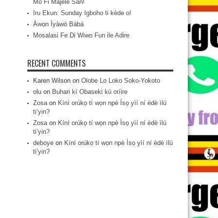
Mo Fi Májèlé San!
Iru Ekun: Sunday Igboho ti kéde o!
Àwọn Ìyàwó Bàbá
Mosalasi Fe Di Wiwo Fun ile Adire
RECENT COMMENTS
Karen Wilson
on
Olobe Lo Loko Soko-Yokoto
olu
on
Buhari kí Obaseki kú oríire
Zosa
on
Kíní orúkọ tí wọn npè Ìsọ yìí ní èdè ìlú
ti’yin?
Zosa
on
Kíní orúkọ tí wọn npè Ìsọ yìí ní èdè ìlú
ti’yin?
deboye
on
Kíní orúkọ tí wọn npè Ìsọ yìí ní èdè ìlú
ti’yin?