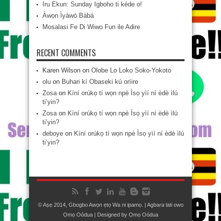
Iru Ekun: Sunday Igboho ti kéde o!
Àwọn Ìyàwó Bàbá
Mosalasi Fe Di Wiwo Fun ile Adire
RECENT COMMENTS
Karen Wilson
on
Olobe Lo Loko Soko-Yokoto
olu
on
Buhari kí Obaseki kú oríire
Zosa
on
Kíní orúkọ tí wọn npè Ìsọ yìí ní èdè ìlú
ti’yin?
Zosa
on
Kíní orúkọ tí wọn npè Ìsọ yìí ní èdè ìlú
ti’yin?
deboye
on
Kíní orúkọ tí wọn npè Ìsọ yìí ní èdè ìlú
ti’yin?
© Aṣẹ 2014, Gbogbo Awọn ẹtọ Wa ni ipamọ. | Agbara lati owo
Ọmọ Oódua
| Designed by
Ọmọ Oódua