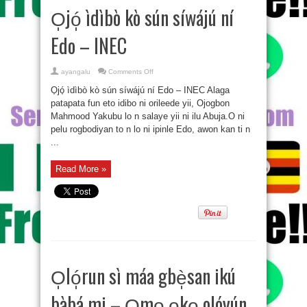
O̩jó̩ ìdìbò kò sún síwájú ní
Edo – INEC
on
ayangalu
Comments Off
O̩jó̩
ìdìbò
O̩jó̩ ìdìbò kò sún síwájú ní Edo – INEC Alaga
kò
sún
patapata fun eto idibo ni orileede yii, Ojogbon
síwájú
Mahmood Yakubu lo n salaye yii ni ilu Abuja.O ni
ní
Edo
pelu rogbodiyan to n lo ni ipinle Edo, awon kan ti n
–
INEC
...
Read More »
O̩ló̩run sì máa gbè̩san ikú
bàbá mi – O̩mo̩ o̩ko̩ olóyún