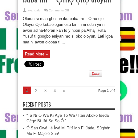
on
ayangalu
Comments Off
O̩ló̩run
sì
Olorun si maa gbesan iku baba mi – Omo ojo
máa
gbè̩san
OloyunOjo ketalelogun osu kin-in-ni odun yii ni
ikú
awon adiha-Moran kan lo yinbon pa Alhaji Fatai
bàbá
mi
Yusuf ti gbogbo eniyan mo si oko oloyun. Lati igba
–
O̩mo̩
naa ni awon olopaa ti ...
o̩ko̩
olóyún
Read More »
1
2
3
4
»
Page 1 of 4
RECENT POSTS
“Ta Ní Ó Wà Kí Ayé Tó Wà? Ìtàn Àkọ́kọ́ Ìṣẹ̀dá
Gẹ́gẹ́ Bí Ifá Ṣe Sọ Ó.”
Ó San Owó Ilé Ìwé Mi Títí Mo Fi Jáde, Ṣùgbọ́n
Mo Fi Májèlé San!