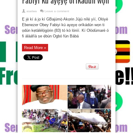
asatiwa
Leave a comment
Ẹ jẹ́ kí á jọ kí GBajúmọ̀ Akọrin Jùjú nílẹ̀ yìí, Olóyè
Ebenezer Obey Fabiyi kú ayẹyẹ oríkádún wọn ti
ọdún kẹtàlélọ́gọ́rin (83) tó kò lónìí. Kí Olódùmarè ó
fi àlàáfíà ṣe ẹ̀bùn Ogbó fún Bàbá
Read More »