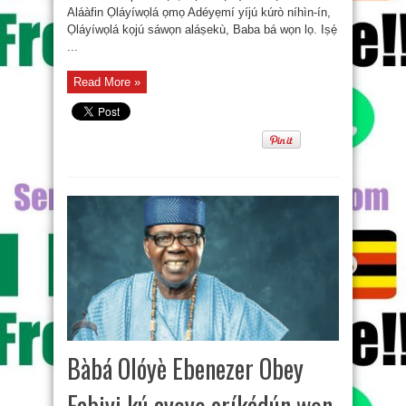
Aláàfin Ọláyíwọlá ọmọ Adéyẹmí yíjú kúrò níhìn-ín,
Ọláyíwọlá kọjú sáwọn aláṣekù, Baba bá wọn lọ. Iṣẹ́
...
Read More »
Bàbá Olóyè Ebenezer Obey
Fabiyi kú ayẹyẹ oríkádún wọn