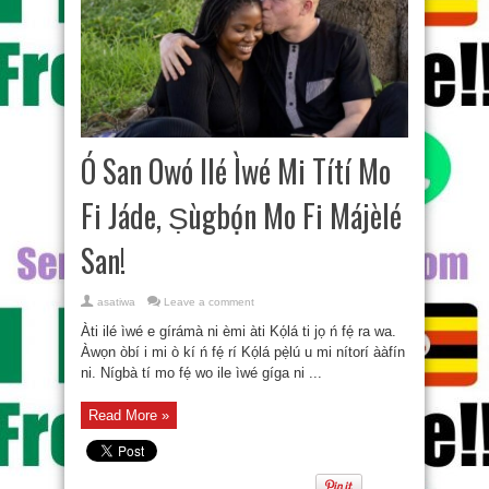
Ó San Owó Ilé Ìwé Mi Títí Mo
Fi Jáde, Ṣùgbọ́n Mo Fi Májèlé
San!
asatiwa
Leave a comment
Àti ilé ìwé e gírámà ni èmi àti Kọ́lá ti jọ ń fẹ́ ra wa.
Àwọn òbí i mi ò kí ń fẹ́ rí Kọ́lá pẹ̀lú u mi nítorí ààfín
ni. Nígbà tí mo fẹ́ wo ile ìwé gíga ni ...
Read More »