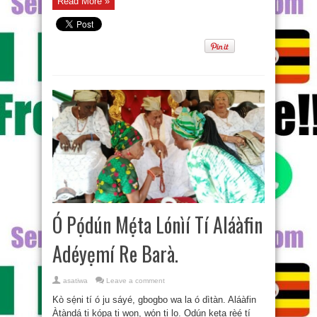
Read More »
Ó Pọ́dún Mẹ́ta Lónìí Tí Aláàfin
Adéyẹmí Re Barà.
asatiwa
Leave a comment
Kò sẹ́ni tí ó ju sáyé, gbogbo wa la ó dìtàn. Aláàfin
Àtàndá ti kópa ti wọn, wọ́n ti lọ. Ọdún kẹta rèé tí