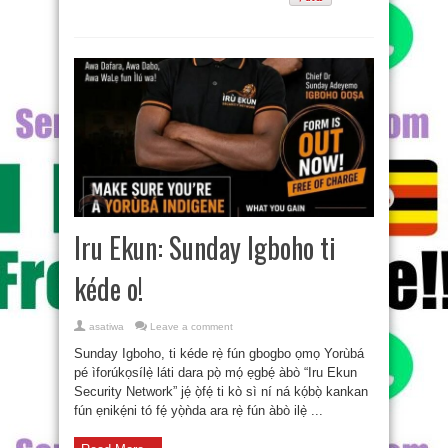
Iru Ekun: Sunday Igboho ti
kéde o!
asatiwa
Leave a comment
Sunday Igboho, ti kéde rẹ̀ fún gbogbo ọmọ Yorùbá
pé ìforúkọsílẹ̀ láti dara pọ̀ mọ́ ẹgbẹ́ àbò “Iru Ekun
Security Network” jẹ́ ọ̀fẹ́ ti kò sì ní ná kọ́bọ̀ kankan
fún ẹnikẹ́ni tó fẹ́ yọ̀ǹda ara rẹ̀ fún àbò ilẹ̀ ...