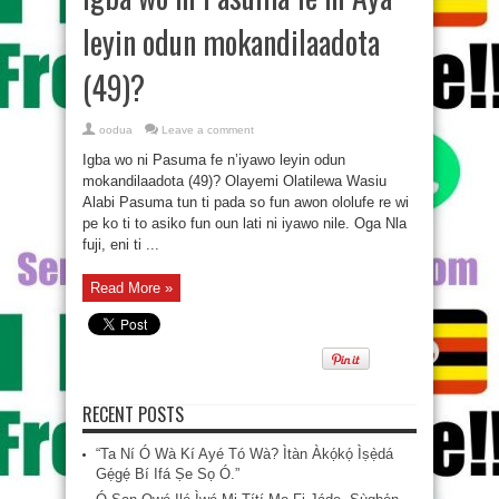
leyin odun mokandilaadota
(49)?
oodua
Leave a comment
Igba wo ni Pasuma fe n’iyawo leyin odun
mokandilaadota (49)? Olayemi Olatilewa Wasiu
Alabi Pasuma tun ti pada so fun awon ololufe re wi
pe ko ti to asiko fun oun lati ni iyawo nile. Oga Nla
fuji, eni ti ...
Read More »
RECENT POSTS
“Ta Ní Ó Wà Kí Ayé Tó Wà? Ìtàn Àkọ́kọ́ Ìṣẹ̀dá
Gẹ́gẹ́ Bí Ifá Ṣe Sọ Ó.”