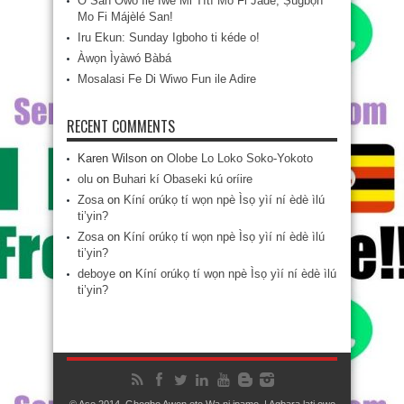
Ó San Owó Ilé Ìwé Mi Títí Mo Fi Jáde, Ṣùgbọ́n
Mo Fi Májèlé San!
Iru Ekun: Sunday Igboho ti kéde o!
Àwọn Ìyàwó Bàbá
Mosalasi Fe Di Wiwo Fun ile Adire
RECENT COMMENTS
Karen Wilson
on
Olobe Lo Loko Soko-Yokoto
olu
on
Buhari kí Obaseki kú oríire
Zosa
on
Kíní orúkọ tí wọn npè Ìsọ yìí ní èdè ìlú
ti’yin?
Zosa
on
Kíní orúkọ tí wọn npè Ìsọ yìí ní èdè ìlú
ti’yin?
deboye
on
Kíní orúkọ tí wọn npè Ìsọ yìí ní èdè ìlú
ti’yin?