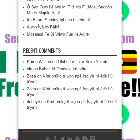
Ó San Owó Ilé Ìwé Mi Títí Mo Fi Jáde, Ṣùgbọ́n
Mo Fi Májèlé San!
Iru Ekun: Sunday Igboho ti kéde o!
Àwọn Ìyàwó Bàbá
Mosalasi Fe Di Wiwo Fun ile Adire
RECENT COMMENTS
Karen Wilson
on
Olobe Lo Loko Soko-Yokoto
olu
on
Buhari kí Obaseki kú oríire
Zosa
on
Kíní orúkọ tí wọn npè Ìsọ yìí ní èdè ìlú
ti’yin?
Zosa
on
Kíní orúkọ tí wọn npè Ìsọ yìí ní èdè ìlú
ti’yin?
deboye
on
Kíní orúkọ tí wọn npè Ìsọ yìí ní èdè ìlú
ti’yin?