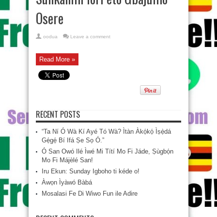
Osere
oodua
Leave a comment
Read More »
RECENT POSTS
“Ta Ní Ó Wà Kí Ayé Tó Wà? Ìtàn Àkọ́kọ́ Ìṣẹ̀dá
Gẹ́gẹ́ Bí Ifá Ṣe Sọ Ó.”
Ó San Owó Ilé Ìwé Mi Títí Mo Fi Jáde, Ṣùgbọ́n
Mo Fi Májèlé San!
Iru Ekun: Sunday Igboho ti kéde o!
Àwọn Ìyàwó Bàbá
Mosalasi Fe Di Wiwo Fun ile Adire