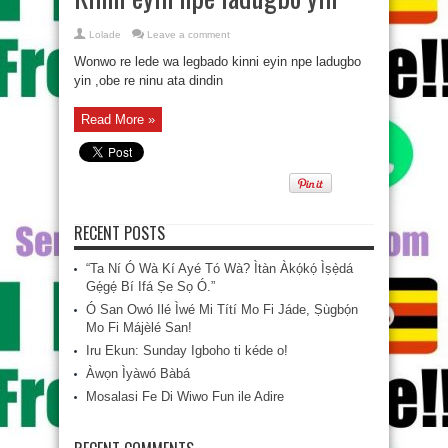
Lolade
Leave a comment
Wonwo re lede wa legbado kinni eyin npe ladugbo
yin ,obe re ninu ata dindin
Read More »
RECENT POSTS
“Ta Ní Ó Wà Kí Ayé Tó Wà? Ìtàn Àkọ́kọ́ Ìṣẹ̀dá
Gẹ́gẹ́ Bí Ifá Ṣe Sọ Ó.”
Ó San Owó Ilé Ìwé Mi Títí Mo Fi Jáde, Ṣùgbọ́n
Mo Fi Májèlé San!
Iru Ekun: Sunday Igboho ti kéde o!
Àwọn Ìyàwó Bàbá
Mosalasi Fe Di Wiwo Fun ile Adire