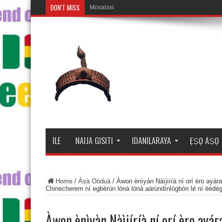
DON'T MISS
Mosalasi Fe Di Wiwo Fun i
ILE
NAIJA GISITI
IDANILARAYA
ẸṢỌ AṢỌ
Home
/
Àṣà Oòduà
/
Àwon ènìyàn Nàìjíríà ní orí èro ayár
Chinecherem ní egbèrún lónà lónà aárùndínlógbòn lé ní èédég
Àwon ènìyàn Nàìjíríà ní orí èro ayár