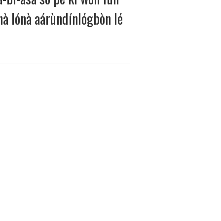
à lónà aárùndínlógbòn lé