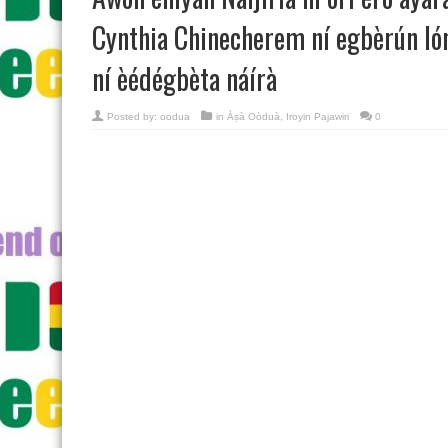
Cynthia Chinecherem ní egbèrún lón
ní èédégbèta náírà
Posted by:
oodua
in
Àṣà Oòduà
,
Iroyin Pajawiri
0