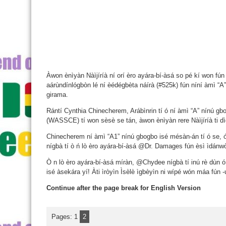
Àwon ènìyàn Nàìjíríà ní orí èro ayára-bí-àsá so pé kí won fú
aárùndínlógbòn lé ní èédégbèta náírà (#525k) fún níní àmì “
girama.
Rántí Cynthia Chinecherem, Arábìnrin tí ó ní àmì “A” nínú gb
(WASSCE) tí won sèsè se tán, àwon ènìyàn rere Nàìjíríà ti dìde
Chinecherem ní àmì “A1” nínú gbogbo isé mésàn-án tí ó se, ó s
nígbà tí ò ń lò èro ayára-bí-àsá @Dr. Damages fún èsì ìdánwò
Ò n lò èro ayára-bí-àsá míràn, @Chydee nígbà tí inú rè dùn ó r
isé àsekára yí! Àti ìròyìn Ìsèlè ìgbèyìn ni wípé wón máa fún
Continue after the page break for English Version
Pages:
1
2