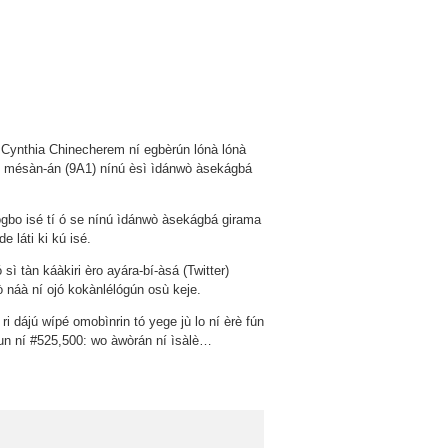
n Cynthia Chinecherem ní egbèrún lónà lónà
A” mésàn-án (9A1) nínú èsì ìdánwò àsekágbá
ogbo isé tí ó se nínú ìdánwò àsekágbá girama
 láti ki kú isé.
ì tàn káàkiri èro ayára-bí-àsá (Twitter)
 náà ní ojó kokànlélógún osù keje.
i dájú wípé omobìnrin tó yege jù lo ní èrè fún
 -un ní #525,500: wo àwòrán ní ìsàlè…