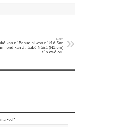
Next:
ùkó kan ní Benue ni won ní kí ó San
mílíònù kan àti ààbò Náírà (₦1.5m)
fún owó orí.
re marked
*