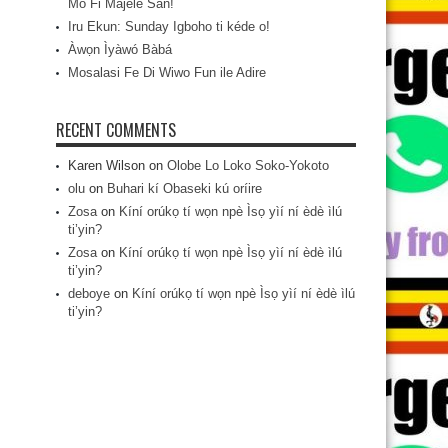
Mo Fi Májèlé San!
Iru Ekun: Sunday Igboho ti kéde o!
Àwọn Ìyàwó Bàbá
Mosalasi Fe Di Wiwo Fun ile Adire
RECENT COMMENTS
Karen Wilson
on
Olobe Lo Loko Soko-Yokoto
olu
on
Buhari kí Obaseki kú oríire
Zosa
on
Kíní orúkọ tí wọn npè Ìsọ yìí ní èdè ìlú
ti’yin?
Zosa
on
Kíní orúkọ tí wọn npè Ìsọ yìí ní èdè ìlú
ti’yin?
deboye
on
Kíní orúkọ tí wọn npè Ìsọ yìí ní èdè ìlú
ti’yin?