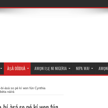
ÀṢÀ OÒDUÀ
AWỌN IṢẸ NI NIGERIA
NIPA WA!
AWỌN 
a-bí-àsá so pé kí won fún Cynthia
bèta náírà
a-bí-àsá so pé kí won fún