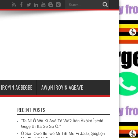
IROYIN AGBEGBE
AWỌN IROYIN AGBAYE
RECENT POSTS
“Ta Ní Ó Wà Kí Ayé Tó Wà? Ìtàn Àkọ́kọ́ Ìṣẹ̀dá
Gẹ́gẹ́ Bí Ifá Ṣe Sọ Ó.”
Ó San Owó Ilé Ìwé Mi Títí Mo Fi Jáde, Ṣùgbọ́n