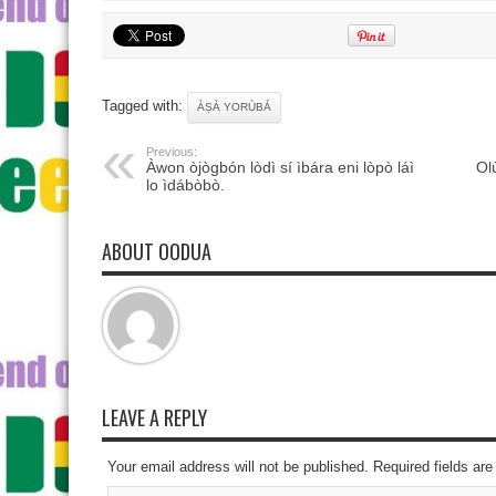
Tagged with:
ÀṢÀ YORÙBÁ
Previous:
Àwon òjògbón lòdì sí ìbára eni lòpò láì
Ol
lo ìdábòbò.
ABOUT OODUA
LEAVE A REPLY
Your email address will not be published. Required fields a