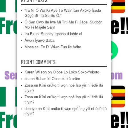
RECENT POSTS
“Ta Ní Ó Wà Kí Ayé Tó Wà? Ìtàn Àkọ́kọ́ Ìṣẹ̀dá
Gẹ́gẹ́ Bí Ifá Ṣe Sọ Ó.”
Ó San Owó Ilé Ìwé Mi Títí Mo Fi Jáde, Ṣùgbọ́n
Mo Fi Májèlé San!
Iru Ekun: Sunday Igboho ti kéde o!
Àwọn Ìyàwó Bàbá
Mosalasi Fe Di Wiwo Fun ile Adire
RECENT COMMENTS
Karen Wilson
on
Olobe Lo Loko Soko-Yokoto
olu
on
Buhari kí Obaseki kú oríire
Zosa
on
Kíní orúkọ tí wọn npè Ìsọ yìí ní èdè ìlú
ti’yin?
Zosa
on
Kíní orúkọ tí wọn npè Ìsọ yìí ní èdè ìlú
ti’yin?
deboye
on
Kíní orúkọ tí wọn npè Ìsọ yìí ní èdè ìlú
ti’yin?