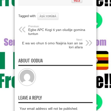
Tagged with:
ÀṢÀ YORÙBÁ
Previous:
Egbe APC Kogi ti yan oludije gomina
tuntun
Next:
E wa wo ohun ti omo Naijiria kan an se
lori afara
ABOUT OODUA
LEAVE A REPLY
Your email address will not be published.