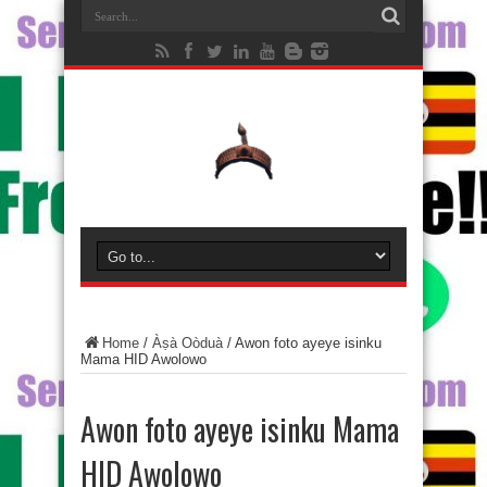
Home
/
Àṣà Oòduà
/
Awon foto ayeye isinku
Mama HID Awolowo
Awon foto ayeye isinku Mama
HID Awolowo