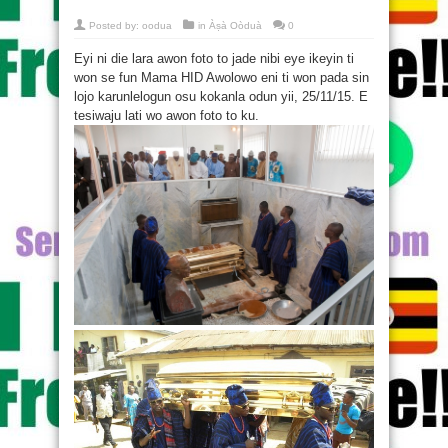
Posted by:
oodua
in
Àṣà Oòduà
0
Eyi ni die lara awon foto to jade nibi eye ikeyin ti
won se fun Mama HID Awolowo eni ti won pada sin
lojo karunlelogun osu kokanla odun yii, 25/11/15. E
tesiwaju lati wo awon foto to ku.