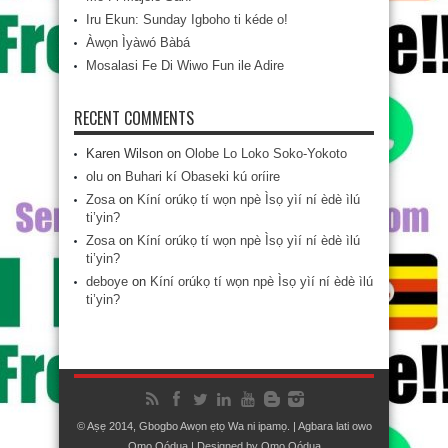
Iru Ekun: Sunday Igboho ti kéde o!
Àwọn Ìyàwó Bàbá
Mosalasi Fe Di Wiwo Fun ile Adire
RECENT COMMENTS
Karen Wilson
on
Olobe Lo Loko Soko-Yokoto
olu
on
Buhari kí Obaseki kú oríire
Zosa
on
Kíní orúkọ tí wọn npè Ìsọ yìí ní èdè ìlú
ti’yin?
Zosa
on
Kíní orúkọ tí wọn npè Ìsọ yìí ní èdè ìlú
ti’yin?
deboye
on
Kíní orúkọ tí wọn npè Ìsọ yìí ní èdè ìlú
ti’yin?
© Aṣẹ 2014, Gbogbo Awọn ẹtọ Wa ni ipamọ. | Agbara lati owo
Ọmọ Oódua
| Designed by
Ọmọ Oódua