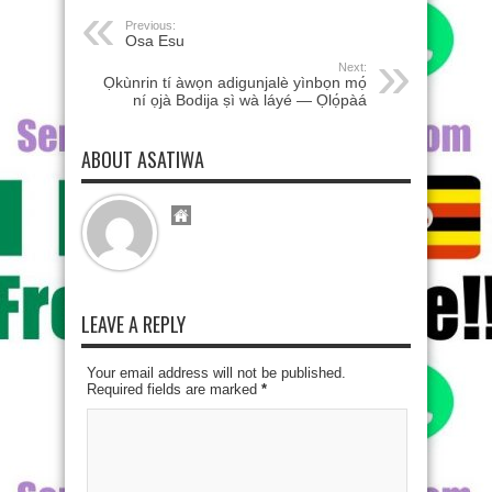
Previous:
Osa Esu
Next:
Ọkùnrin tí àwọn adigunjalè yìnbọn mọ́
ní ọjà Bodija ṣì wà láyé — Ọlọ́pàá
ABOUT ASATIWA
LEAVE A REPLY
Your email address will not be published.
Required fields are marked
*