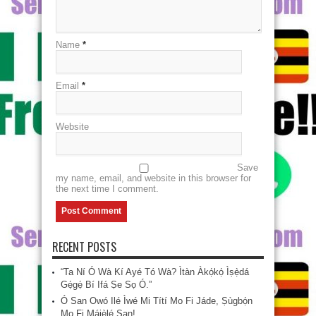
Name
*
Email
*
Website
Save
my name, email, and website in this browser for
the next time I comment.
RECENT POSTS
“Ta Ní Ó Wà Kí Ayé Tó Wà? Ìtàn Àkọ́kọ́ Ìṣẹ̀dá
Gẹ́gẹ́ Bí Ifá Ṣe Sọ Ó.”
Ó San Owó Ilé Ìwé Mi Títí Mo Fi Jáde, Ṣùgbọ́n
Mo Fi Májèlé San!