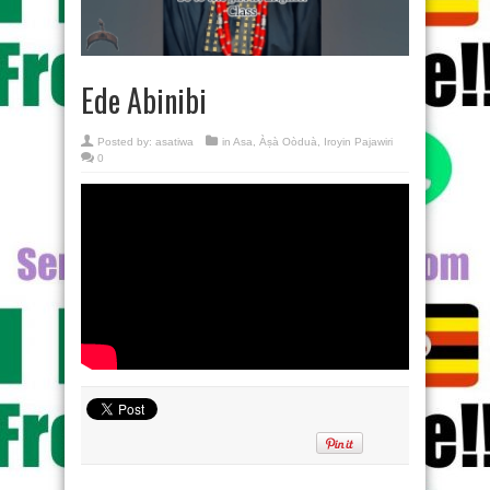
Ede Abinibi
Posted by:
asatiwa
in
Asa
,
Àṣà Oòduà
,
Iroyin Pajawiri
0