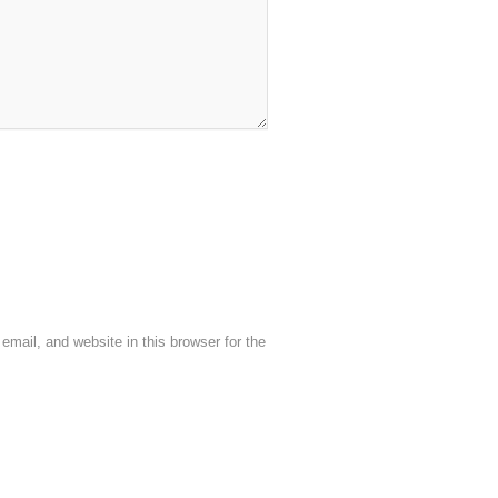
mail, and website in this browser for the
o
Ọmọ Oódua
| Designed by
Ọmọ Oódua