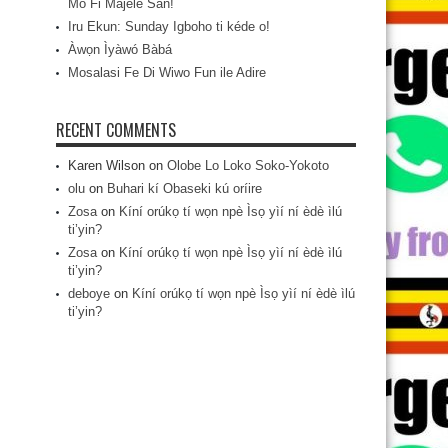
Mo Fi Májèlé San!
Iru Ekun: Sunday Igboho ti kéde o!
Àwọn Ìyàwó Bàbá
Mosalasi Fe Di Wiwo Fun ile Adire
RECENT COMMENTS
Karen Wilson
on
Olobe Lo Loko Soko-Yokoto
olu
on
Buhari kí Obaseki kú oríire
Zosa
on
Kíní orúkọ tí wọn npè Ìsọ yìí ní èdè ìlú
ti’yin?
Zosa
on
Kíní orúkọ tí wọn npè Ìsọ yìí ní èdè ìlú
ti’yin?
deboye
on
Kíní orúkọ tí wọn npè Ìsọ yìí ní èdè ìlú
ti’yin?