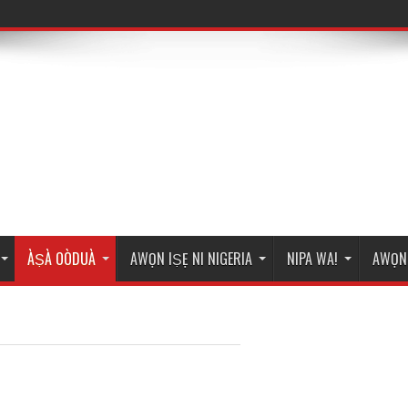
ÀṢÀ OÒDUÀ
AWỌN IṢẸ NI NIGERIA
NIPA WA!
AWỌN 