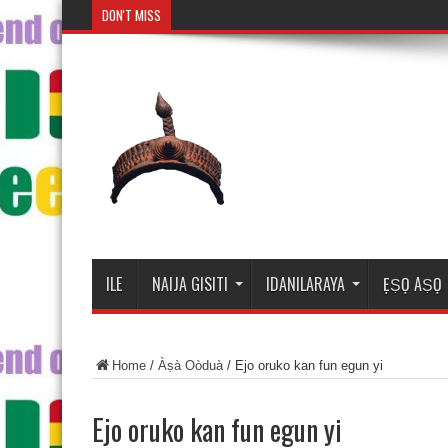
DON'T MISS
Mosalasi Fe Di Wi
ILE
NAIJA GISITI
IDANILARAYA
ẸṢỌ AṢỌ
Home
/
Àṣà Oòduà
/
Ejo oruko kan fun egun yi
Ejo oruko kan fun egun yi