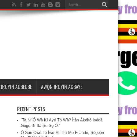
IROYIN AGBEGBE
AWỌN IROYIN AGBAYE
RECENT POSTS
“Ta Ní Ó Wà Kí Ayé Tó Wà? Ìtàn Àkọ́kọ́ Ìṣẹ̀dá
Gẹ́gẹ́ Bí Ifá Ṣe Sọ Ó.”
Ó San Owó Ilé Ìwé Mi Títí Mo Fi Jáde, Ṣùgbọ́n