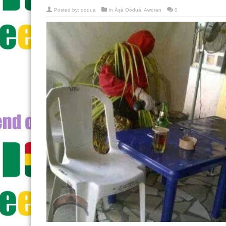
Posted by:
oodua
in
Àṣà Oòduà
,
Aworan
0