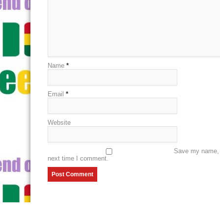
Name
*
Email
*
Website
Save my name, e
next time I comment.
© Aṣẹ 2014, Gbogbo Awọn ẹtọ Wa ni ipamọ. | Agbara lati ow