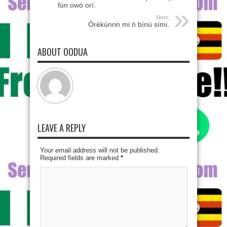
fún owó orí.
Next:
Òrékùnrin mi ń bínú sími.
ABOUT OODUA
LEAVE A REPLY
Your email address will not be published.
Required fields are marked
*