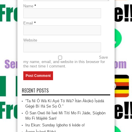
Name
*
Email
*
Website
Save
my name, email, and website in this browser for
the next time I comment.
RECENT POSTS
“Ta Ní Ó Wà Kí Ayé Tó Wà? Ìtàn Àkọ́kọ́ Ìṣẹ̀dá
Gẹ́gẹ́ Bí Ifá Ṣe Sọ Ó.”
Ó San Owó Ilé Ìwé Mi Títí Mo Fi Jáde, Ṣùgbọ́n
Mo Fi Májèlé San!
Iru Ekun: Sunday Igboho ti kéde o!
Àwọn Ìyàwó Bàbá