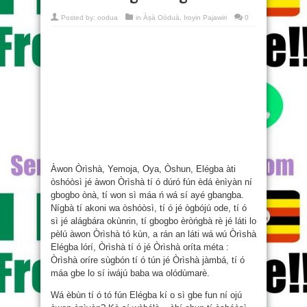
Posted by:
oodua
in
Àṣà Oòduà
,
Iroyin Pajawiri
0
Àwon Òrìshà, Yemoja, Oya, Òshun, Elégba àti
òshóòsì jé àwon Òrìshà tí ó dúró fún èdá ènìyàn ní
gbogbo ònà, tí won sì máa ń wá sí ayé gbangba.
Nígbà tí akoni wa òshóòsì, tí ó jé ògbójú ode, tí ó
sì jé alágbára okùnrin, tí gbogbo èròńgbà rè jé láti lo
pèlú àwon Òrìshà tó kùn, a rán an láti wá wú Òrìshà
Elégba lórí, Òrìshà tí ó jé Òrìshà oríta méta :
Òrìshà oríre sùgbón tí ó tún jé Òrìshà jàmbá, tí ó
máa gbe lo sí iwájú baba wa olódùmarè.
Wá èbùn tí ó tó fún Elégba kí o sì gbe fun ní ojú