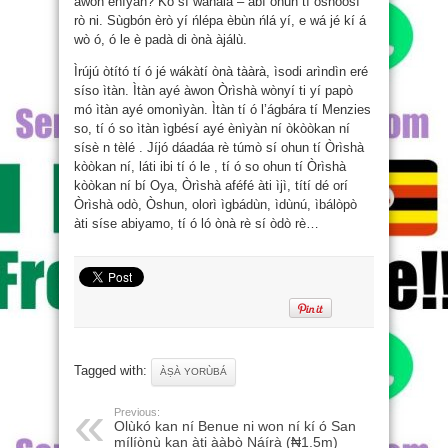
àwon ènìyàn? Kò sí wàhálà – àbí ohun tí òshóòsì
rò ni. Sùgbón èrò yí ńlépa èbùn ńlá yí, e wá jé kí á
wò ó, ó le è padà di ònà àjálù.
Ìrújú òtító tí ó jé wákàtí ònà tààrà, ìsodi arìndìn eré
síso ìtàn. Ìtàn ayé àwon Òrìshà wònyí ti yí papò
mó ìtàn ayé omonìyàn. Ìtàn tí ó l’ágbára tí Menzies
so, tí ó so ìtàn ìgbésí ayé ènìyàn ní òkòòkan ní
sísè n tèlé . Jíjó dáadáa rè túmò sí ohun tí Òrìshà
kòòkan ní, láti ibi tí ó le , tí ó so ohun tí Òrìshà
kòòkan ní bí Oya, Òrìshà aféfé àti ìjì, títí dé orí
Òrìshà odò, Òshun, olorì ìgbádùn, ìdùnú, ìbálòpò
àti síse abiyamo, tí ó ló ònà rè sí òdò rè…
Tagged with:
ÀṢÀ YORÙBÁ
Previous:
Olùkó kan ní Benue ni won ní kí ó San
mílíònù kan àti ààbò Náírà (₦1.5m)