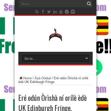
Home
/
Àṣà Oòduà
/
Eré odún Òrìshà ní orílè
èdè UK Edinburgh Fringe.
Eré odún Òrìshà ní orílè èdè
UK Edinburgh Fringe.