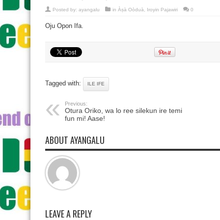
Posted by:
ayangalu
in
Àṣà Oòduà
,
Iroyin Pajawiri
0
Oju Opon Ifa.
Tagged with:
ILE IFE
Previous:
Otura Oriko, wa lo ree silekun ire temi
fun mi! Aase!
ABOUT AYANGALU
LEAVE A REPLY