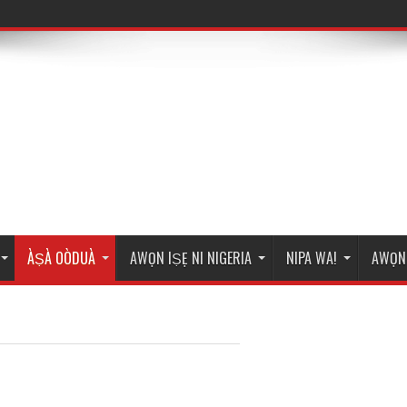
ÀṢÀ OÒDUÀ
AWỌN IṢẸ NI NIGERIA
NIPA WA!
AWỌN 