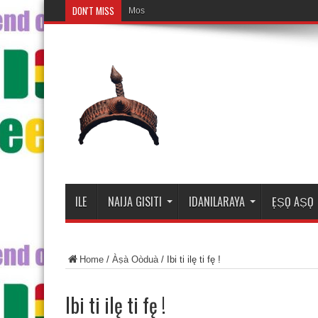
DON'T MISS
Mosalasi Fe Di
ILE
NAIJA GISITI
IDANILARAYA
ẸṢỌ AṢỌ
Home
/
Àṣà Oòduà
/
Ibi ti ilę ti fę !
Ibi ti ilę ti fę !