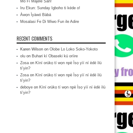
Mo Fi Májèlé San!
Iru Ekun: Sunday Igboho ti kéde o!
Àwọn Ìyàwó Bàbá
Mosalasi Fe Di Wiwo Fun ile Adire
RECENT COMMENTS
Karen Wilson
on
Olobe Lo Loko Soko-Yokoto
olu
on
Buhari kí Obaseki kú oríire
Zosa
on
Kíní orúkọ tí wọn npè Ìsọ yìí ní èdè ìlú
ti’yin?
Zosa
on
Kíní orúkọ tí wọn npè Ìsọ yìí ní èdè ìlú
ti’yin?
deboye
on
Kíní orúkọ tí wọn npè Ìsọ yìí ní èdè ìlú
ti’yin?