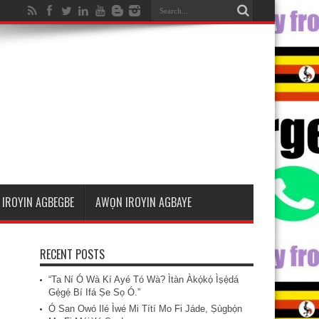
IROYIN AGBEGBE
AWỌN IROYIN AGBAYE
RECENT POSTS
“Ta Ní Ó Wà Kí Ayé Tó Wà? Ìtàn Àkọ́kọ́ Ìṣẹ̀dá
Gẹ́gẹ́ Bí Ifá Ṣe Sọ Ó.”
Ó San Owó Ilé Ìwé Mi Títí Mo Fi Jáde, Ṣùgbọ́n